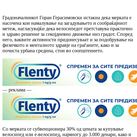
Градоначалникот Горан Герасимовски истакна дека мерката е
насочена кон намалување на загадувањето и сообраќајниот
метеж, нагласувајќи дека велосипедот претставува практично
и здраво решение за секојдневно движење низ градот. Според
него, ваквите активности придонесуваат и за подобрување на
физичкото и менталното здравје на граѓаните, како и за
почиста урбана средина, стои во соопштението.
— реклама —
Со мерката се субвенционира 30% од цената за купување
велосипед или е-велосипед, најмногу до 3.000 денари, како и