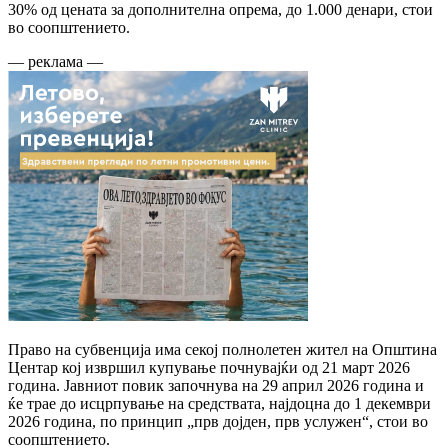
30% од цената за дополнителна опрема, до 1.000 денари, стои
во соопштението.
— реклама —
Право на субвенција има секој полнолетен жител на Општина
Центар кој извршил купување почнувајќи од 21 март 2026
година. Јавниот повик започнува на 29 април 2026 година и
ќе трае до исцрпување на средствата, најдоцна до 1 декември
2026 година, по принцип „прв дојден, прв услужен“, стои во
соопштението.