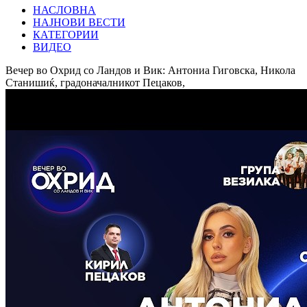
НАСЛОВНА
НАЈНОВИ ВЕСТИ
КАТЕГОРИИ
ВИДЕО
Вечер во Охрид со Ландов и Вик: Антониа Гиговска, Никола
Станишиќ, градоначалникот Пецаков,