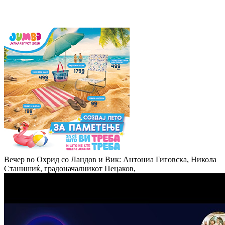
Вечер во Охрид со Ландов и Вик: Антониа Гиговска, Никола
Станишиќ, градоначалникот Пецаков,