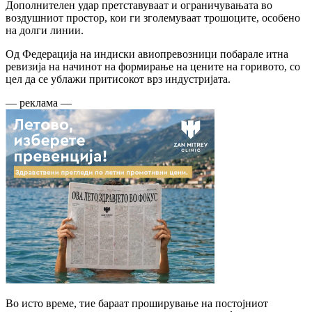
Дополнителен удар претставуваат и ограничувањата во
воздушниот простор, кои ги зголемуваат трошоците, особено
на долги линии.
Од Федерација на индиски авиопревозници побарале итна
ревизија на начинот на формирање на цените на горивото, со
цел да се ублажи притисокот врз индустријата.
— реклама —
Во исто време, тие бараат проширување на постојниот