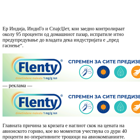
Ер Индија, ИндиГо и СпајсЏет, кои заедно контролираат
околу 95 проценти од домашниот пазар, испратиле итно
предупредување до владата дека индустријата е „пред
гаснење“.
— реклама —
Главната причина за кризата е наглиот скок на цената на
авионското гориво, кое во моментов учествува со дури 40
проценти во оперативните трошоци на авиокомпаниите.