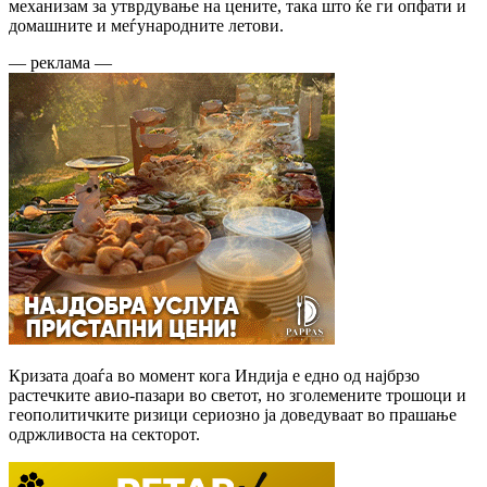
механизам за утврдување на цените, така што ќе ги опфати и
домашните и меѓународните летови.
— реклама —
Кризата доаѓа во момент кога Индија е едно од најбрзо
растечките авио-пазари во светот, но зголемените трошоци и
геополитичките ризици сериозно ја доведуваат во прашање
одржливоста на секторот.