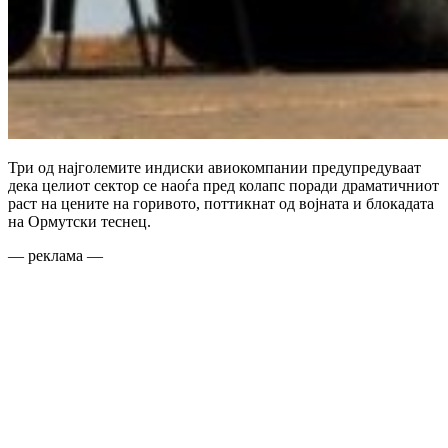
Три од најголемите индиски авиокомпании предупредуваат
дека целиот сектор се наоѓа пред колапс поради драматичниот
раст на цените на горивото, поттикнат од војната и блокадата
на Ормутски теснец.
— реклама —