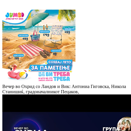
Вечер во Охрид со Ландов и Вик: Антониа Гиговска, Никола
Станишиќ, градоначалникот Пецаков,