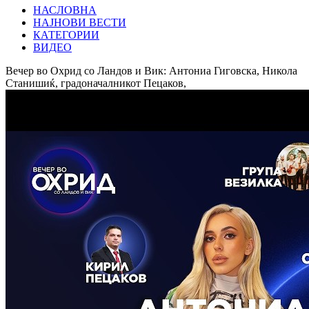
НАСЛОВНА
НАЈНОВИ ВЕСТИ
КАТЕГОРИИ
ВИДЕО
Вечер во Охрид со Ландов и Вик: Антониа Гиговска, Никола
Станишиќ, градоначалникот Пецаков,