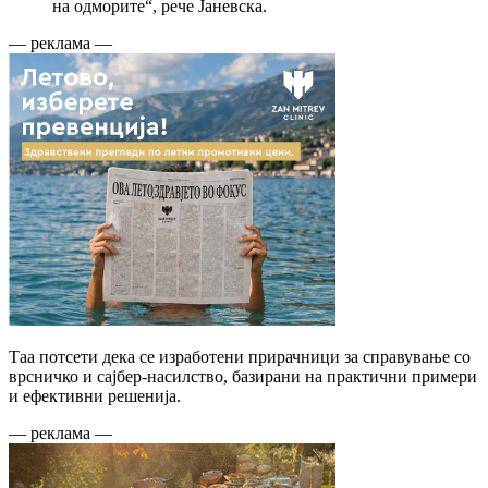
на одморите“, рече Јаневска.
— реклама —
Таа потсети дека се изработени прирачници за справување со
врсничко и сајбер-насилство, базирани на практични примери
и ефективни решенија.
— реклама —