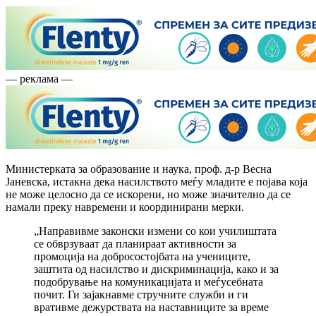
— реклама —
Министерката за образование и наука, проф. д-р Весна
Јаневска, истакна дека насилството меѓу младите е појава која
не може целосно да се искорени, но може значително да се
намали преку навремени и координирани мерки.
„Направивме законски измени со кои училиштата
се обврзуваат да планираат активности за
промоција на добросостојбата на учениците,
заштита од насилство и дискриминација, како и за
подобрување на комуникацијата и меѓусебната
почит. Ги зајакнавме стручните служби и ги
вративме дежурствата на наставниците за време