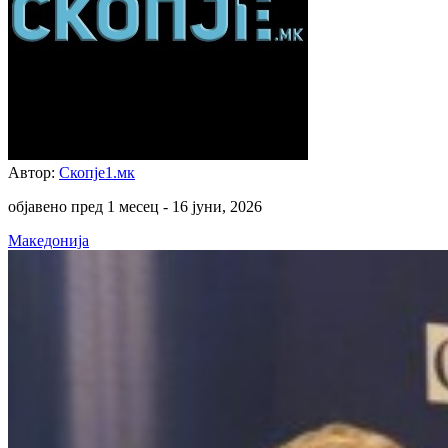
Автор:
Скопје1.мк
објавено пред 1 месец -
16 јуни, 2026
Македонија