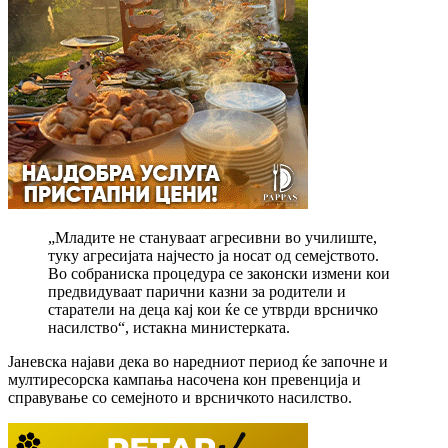
„Младите не стануваат агресивни во училиште,
туку агресијата најчесто ја носат од семејството.
Во собраниска процедура се законски измени кои
предвидуваат парични казни за родители и
старатели на деца кај кои ќе се утврди врсничко
насилство“, истакна министерката.
Јаневска најави дека во наредниот период ќе започне и
мултиресорска кампања насочена кон превенција и
справување со семејното и врсничкото насилство.