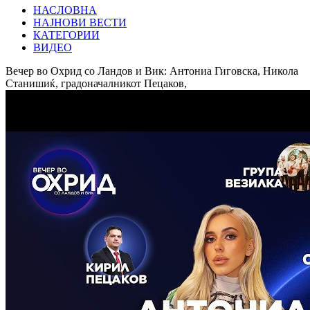
НАСЛОВНА
НАЈНОВИ ВЕСТИ
КАТЕГОРИИ
ВИДЕО
Вечер во Охрид со Ландов и Вик: Антониа Гиговска, Никола
Станишиќ, градоначалникот Пецаков,