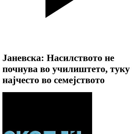
Јаневска: Насилството не
почнува во училиштето, туку
најчесто во семејството