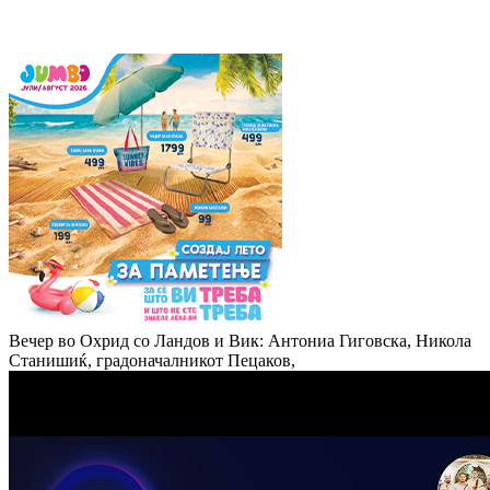
Вечер во Охрид со Ландов и Вик: Антониа Гиговска, Никола
Станишиќ, градоначалникот Пецаков,