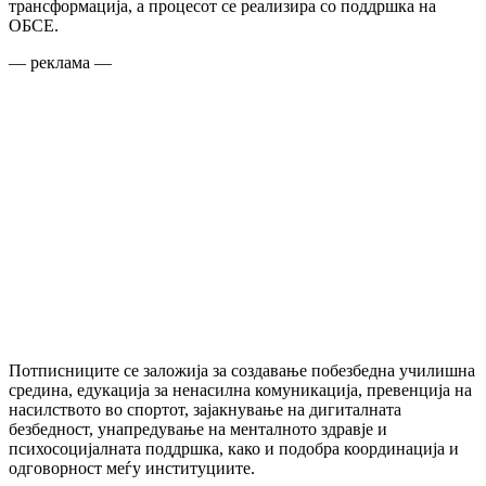
трансформација, а процесот се реализира со поддршка на
ОБСЕ.
— реклама —
Потписниците се заложија за создавање побезбедна училишна
средина, едукација за ненасилна комуникација, превенција на
насилството во спортот, зајакнување на дигиталната
безбедност, унапредување на менталното здравје и
психосоцијалната поддршка, како и подобра координација и
одговорност меѓу институциите.