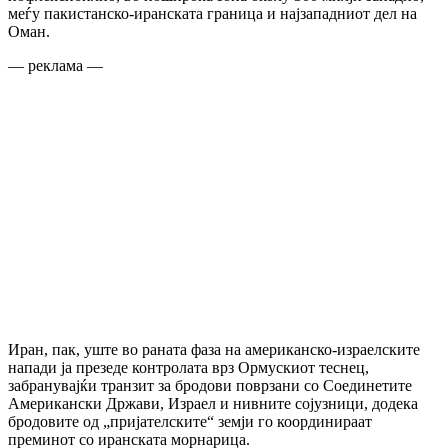
меѓу пакистанско-иранската граница и најзападниот дел на
Оман.
— реклама —
Иран, пак, уште во раната фаза на американско-израелските
напади ја презеде контролата врз Ормускиот теснец,
забранувајќи транзит за бродови поврзани со Соединетите
Американски Држави, Израел и нивните сојузници, додека
бродовите од „пријателските“ земји го координираат
преминот со иранската морнарица.