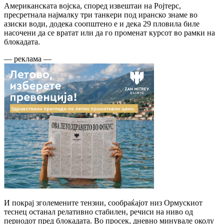
Американската војска, според извештаи на Ројтерс,
пресретнала најмалку три танкери под иранско знаме во
азиски води, додека соопштено е и дека 29 пловила биле
насочени да се вратат или да го променат курсот во рамки на
блокадата.
— реклама —
И покрај зголемените тензии, сообраќајот низ Ормускиот
теснец останал релативно стабилен, речиси на ниво од
периодот пред блокадата. Во просек, дневно минувале околу