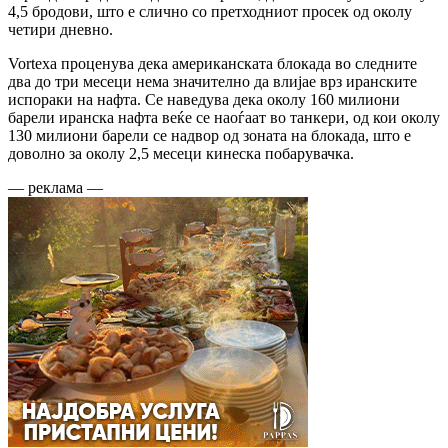
4,5 бродови, што е слично со претходниот просек од околу
четири дневно.
Vortexa проценува дека американската блокада во следните
два до три месеци нема значително да влијае врз иранските
испораки на нафта. Се наведува дека околу 160 милиони
барели иранска нафта веќе се наоѓаат во танкери, од кои околу
130 милиони барели се надвор од зоната на блокада, што е
доволно за околу 2,5 месеци кинеска побарувачка.
— реклама —