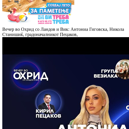
Вечер во Охрид со Ландов и Вик: Антониа Гиговска, Никола
Станишиќ, градоначалникот Пецаков,