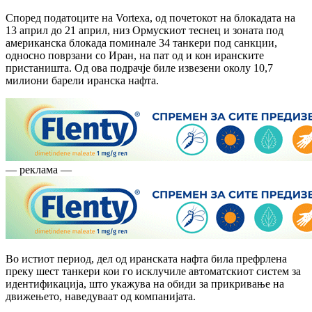
Според податоците на Vortexa, од почетокот на блокадата на
13 април до 21 април, низ Ормускиот теснец и зоната под
американска блокада поминале 34 танкери под санкции,
односно поврзани со Иран, на пат од и кон иранските
пристаништа. Од ова подрачје биле извезени околу 10,7
милиони барели иранска нафта.
— реклама —
Во истиот период, дел од иранската нафта била префрлена
преку шест танкери кои го исклучиле автоматскиот систем за
идентификација, што укажува на обиди за прикривање на
движењето, наведуваат од компанијата.