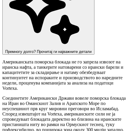
Премногу долго? Прочитај ги најважните детали
Американската поморска блокада не го запрела извозот на
иранска нафта, а танкерите натоварени со ирански барели и
капацитетите за складирање и натаму обезбедуваат
континуитет на испораките и производството во наредните
недели, проценува компанијата за анализа на податоци
Vortexa.
Соединетите Американски Држави вовеле поморска блокада
на Иран во Оманскиот Залив и Арапското Море по
неуспешниот прв круг мировни преговори во Исламабад.
Според извештајот на Vortexa, американските сили не ја
спроведуваат блокадата директно во близина на иранските
пристаништа ниту во рамки на Ормускиот теснец, туку
пофлексибилно, во поширока зона околу 300 милји западно,