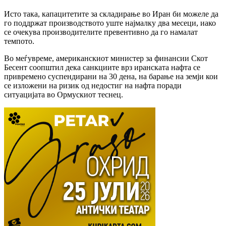
Исто така, капацитетите за складирање во Иран би можеле да
го поддржат производството уште најмалку два месеци, иако
се очекува производителите превентивно да го намалат
темпото.
Во меѓувреме, американскиот министер за финансии Скот
Бесент соопштил дека санкциите врз иранската нафта се
привремено суспендирани на 30 дена, на барање на земји кои
се изложени на ризик од недостиг на нафта поради
ситуацијата во Ормускиот теснец.