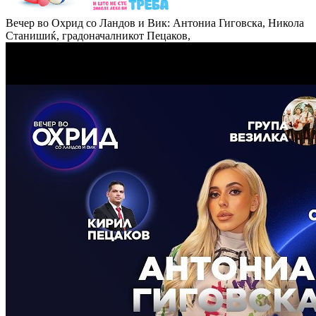
Вечер во Охрид со Ландов и Вик: Антониа Гиговска, Никола
Станишиќ, градоначалникот Пецаков,