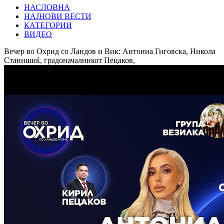
НАСЛОВНА
НАЈНОВИ ВЕСТИ
КАТЕГОРИИ
ВИДЕО
Вечер во Охрид со Ландов и Вик: Антониа Гиговска, Никола
Станишиќ, градоначалникот Пецаков,