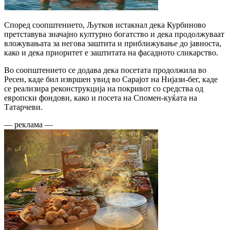
Според соопштението, Љутков истакнал дека Курбиново
претставува значајно културно богатство и дека продолжуваат
вложувањата за негова заштита и приближување до јавноста,
како и дека приоритет е заштитата на фасадното сликарство.
Во соопштението се додава дека посетата продолжила во
Ресен, каде бил извршен увид во Сарајот на Нијази-бег, каде
се реализира реконструкција на покривот со средства од
европски фондови, како и посета на Спомен-куќата на
Татарчеви.
— реклама —