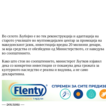
Во селото Љубојно е во тек реконструкција и адаптација на
старото училиште во мултимедијален центар за промоција на
македонскиот јазик, инвестиција вредна 20 милиони денари,
за која средства се обезбедени од Министерството, се наведува
во соопштението.
Како што стои во соопштението, министерот Љутков изјавил
дека со конкретни инвестиции се покажува дека грижата за
културното наследство е реална и видлива, а не само
декларативна.
— реклама —