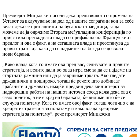
Премиерот Мицкоски посочи дека предизвикот со промена на
Уставот за вклучување на дел од нашите сограѓани кои за себе
велат дека се припадници на бугарската заедница, за да
можеме да ја одржиме Втората меѓувладина конференција го
прифатила претходната влада со прифаќање на Францускиот
предлог и ова е факт, а на сегашната влада и преостанува да
прави стратегија како да се надмине тоа без да се дозволат
нови барања.
„Како влада кога го имате ова пред вас, седнувате и правите
стратегија, и велите дали во оваа игра сме за да се најдеме на
стартната рамнина или да ја завршиме трката. Ако гледате
државнички и пошироко, тогаш ќе речете што добиваат
граѓаните и државата, имајќи предвид дека министерот за
надворешни работи на нашиот источен сосед кажа дека ова е
само почеток, а не е крај на барањата, ќе видиме што ќе се
случува понатаму. Кога го имате овој факт, тогаш логично е да
креирате стратегија за понатаму и како влада креираме
стратегија за понатаму“, рече премиерот Мицкоски.