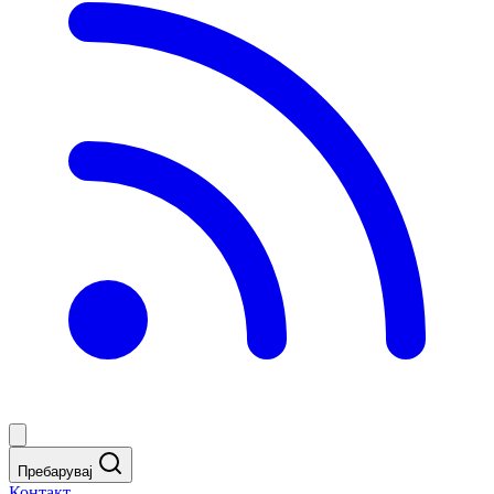
Пребарувај
Контакт