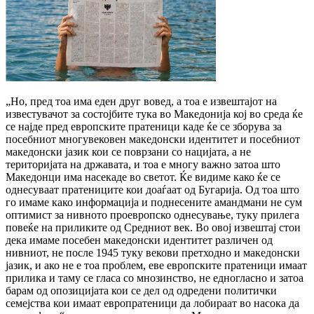
„Но, пред тоа има еден друг вовед, а тоа е извештајот на
известувачот за состојбите тука во Македонија кој во среда ќе
се најде пред европските пратеници каде ќе се зборува за
посебниот многувековен македонски идентитет и посебниот
македонски јазик кои се поврзани со нацијата, а не
територијата на државата, и тоа е многу важно затоа што
Македонци има насекаде во светот. Ќе видиме како ќе се
однесуваат пратениците кои доаѓаат од Бугарија. Од тоа што
го имаме како информација и поднесените амандмани не сум
оптимист за нивното проевропско однесување, туку прилега
повеќе на приликите од Средниот век. Во овој извештај стои
дека имаме посебен македонски идентитет различен од
нивниот, не после 1945 туку векови претходно и македонски
јазик, и ако не е тоа проблем, еве европските пратеници имаат
прилика и таму се гласа со мнозинство, не едногласно и затоа
барам од опозицијата кои се дел од одредени политички
семејства кои имаат европратеници да лобираат во насока да