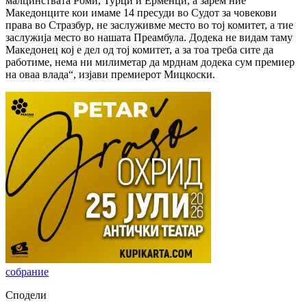
малцинствата Роми, Турци и Ерменци, а зарем ние
Македонците кои имаме 14 пресуди во Судот за човекови
права во Стразбур, не заслуживме место во тој комитет, а тие
заслужија место во нашата Преамбула. Додека не видам таму
Македонец кој е дел од тој комитет, а за тоа треба сите да
работиме, нема ни милиметар да мрднам додека сум премиер
на оваа влада“, изјави премиерот Мицкоски.
собрание
Сподели