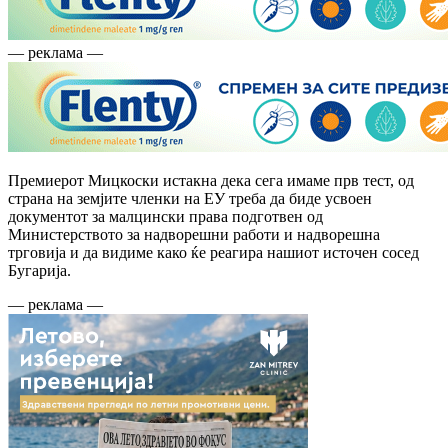
— реклама —
Премиерот Мицкоски истакна дека сега имаме прв тест, од
страна на земјите членки на ЕУ треба да биде усвоен
документот за малцински права подготвен од
Министерството за надворешни работи и надворешна
трговија и да видиме како ќе реагира нашиот источен сосед
Бугарија.
— реклама —