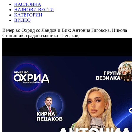
НАСЛОВНА
НАЈНОВИ ВЕСТИ
КАТЕГОРИИ
ВИДЕО
Вечер во Охрид со Ландов и Вик: Антониа Гиговска, Никола
Станишиќ, градоначалникот Пецаков,