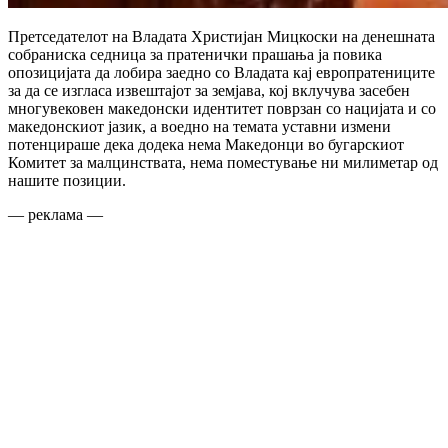
Претседателот на Владата Христијан Мицкоски на денешната
собраниска седница за пратенички прашања ја повика
опозицијата да лобира заедно со Владата кај европратениците
за да се изгласа извештајот за земјава, кој вклучува засебен
многувековен македонски идентитет поврзан со нацијата и со
македонскиот јазик, а воедно на темата уставни измени
потенцираше дека додека нема Македонци во бугарскиот
Комитет за малцинствата, нема поместување ни милиметар од
нашите позиции.
— реклама —