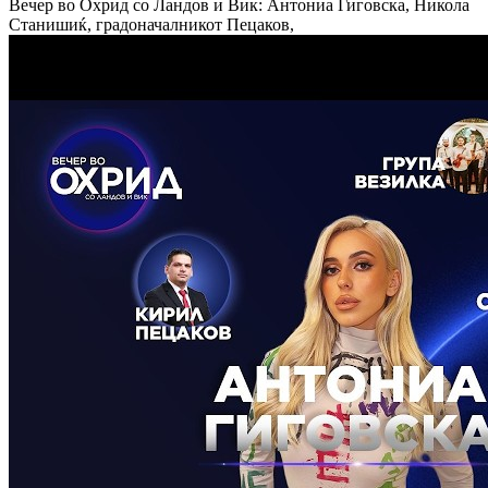
Вечер во Охрид со Ландов и Вик: Антониа Гиговска, Никола
Станишиќ, градоначалникот Пецаков,