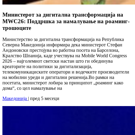
Министерот за дигитална трансформација на
MWC26: Поддршка за намалување на роаминг-
трошоците
Министерство за дигитална трансформација на Република
Северна Македонија информира дека министерот Стефан
Андоновски престојува во работна посета на Барселона,
Кралство Шпанија, каде учествува на Mobile World Congress
2026 – најголемиот светски настан што ги обединува
креаторите на политики за дигитализација,
телекомуникациските оператори и водечките производители
на мобилни уреди и дигитални решенија.Во рамки на
посетата, министерот лобира за принципот „роаминг како
дома“, со цел намалување на
Македонија
| пред 5 месеци