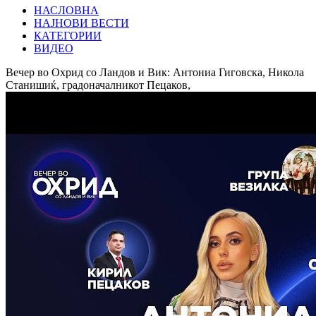
НАСЛОВНА
НАЈНОВИ ВЕСТИ
КАТЕГОРИИ
ВИДЕО
Вечер во Охрид со Ландов и Вик: Антониа Гиговска, Никола
Станишиќ, градоначалникот Пецаков,