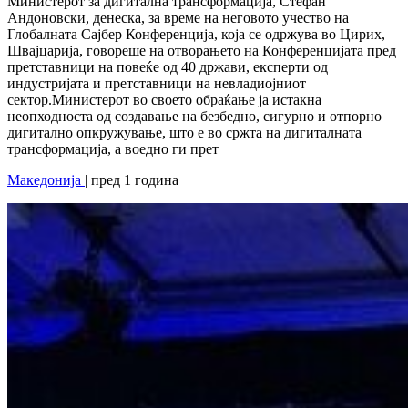
Министерот за дигитална трансформација, Стефан
Андоновски, денеска, за време на неговото учество на
Глобалната Сајбер Конференција, која се одржува во Цирих,
Швајцарија, говореше на отворањето на Конференцијата пред
претставници на повеќе од 40 држави, експерти од
индустријата и претставници на невладиојниот
сектор.Министерот во своето обраќање ја истакна
неопходноста од создавање на безбедно, сигурно и отпорно
дигитално опкружување, што е во сржта на дигиталната
трансформација, а воедно ги прет
Македонија
| пред 1 година