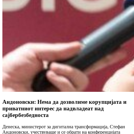
Андоновски: Нема да дозволиме корупцијата и
приватниот интерес да надвладеат над
сајбербезбедноста
Денеска, министерот за дигитална трансформација, Стефан
Андоновски, учествуваше и се обрати на конференцијата