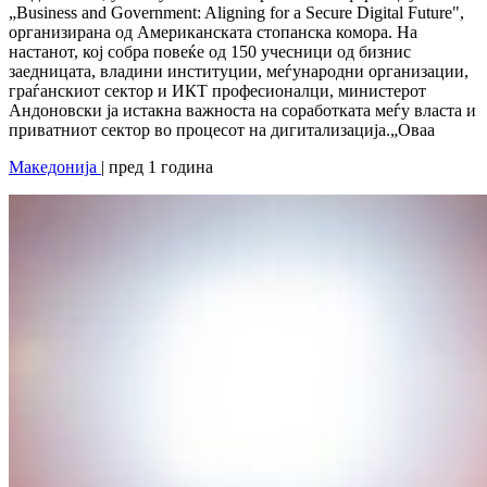
„Business and Government: Aligning for a Secure Digital Future",
организирана од Американската стопанска комора. На
настанот, кој собра повеќе од 150 учесници од бизнис
заедницата, владини институции, меѓународни организации,
граѓанскиот сектор и ИКТ професионалци, министерот
Андоновски ја истакна важноста на соработката меѓу власта и
приватниот сектор во процесот на дигитализација.„Оваа
Македонија
| пред 1 година