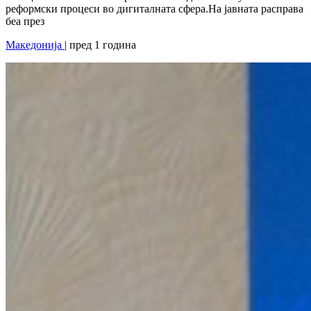
реформски процеси во дигиталната сфера.На јавната расправа
беа през
Македонија
| пред 1 година