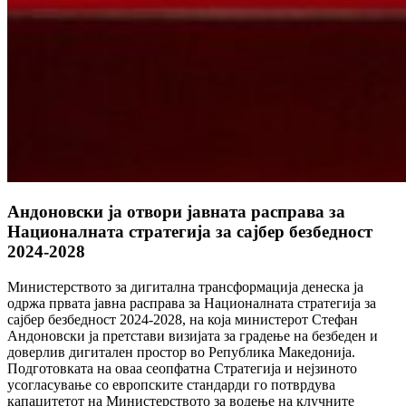
Андоновски ја отвори јавната расправа за
Националната стратегија за сајбер безбедност
2024-2028
Министерството за дигитална трансформација денеска ја
одржа првата јавна расправа за Националната стратегија за
сајбер безбедност 2024-2028, на која министерот Стефан
Андоновски ја претстави визијата за градење на безбеден и
доверлив дигитален простор во Република Македонија.
Подготовката на оваа сеопфатна Стратегија и нејзиното
усогласување со европските стандарди го потврдува
капацитетот на Министерството за водење на клучните