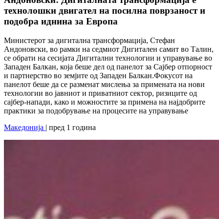
технолошки двигател на посилна поврзаност и
подобра иднина за Европа
Министерот за дигитална трансформација, Стефан
Андоновски, во рамки на седмиот Дигитален самит во Талин,
се обрати на сесијата Дигитални технологии и управување во
Западен Балкан, која беше дел од панелот за Сајбер отпорност
и партнeрство во земјите од Западен Балкан.Фокусот на
панелот беше да се разменат мислења за примената на нови
технологии во јавниот и приватниот сектор, ризиците од
сајбер-напади, како и можностите за примена на најдобрите
практики за подобрување на процесите на управување
Македонија
| пред 1 година