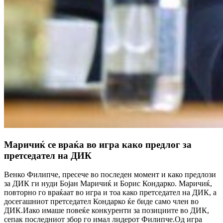
Маричиќ се враќа во игра како предлог за
претседател на ДИК
Венко Филипче, пресече во последен момент и како предлози
за ДИК ги нуди Бојан Маричиќ и Борис Кондарко. Маричиќ,
повторно го враќаат во игра и тоа како претседател на ДИК, а
досегашниот претседател Кондарко ќе биде само член во
ДИК.Иако имаше повеќе конкуренти за позициите во ДИК,
сепак последниот збор го имал лидерот Филипче.Од игра