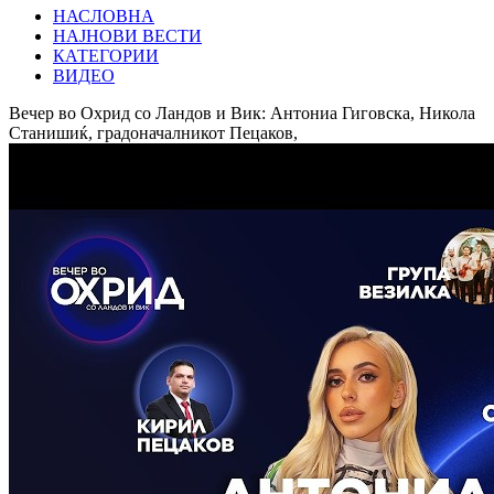
НАСЛОВНА
НАЈНОВИ ВЕСТИ
КАТЕГОРИИ
ВИДЕО
Вечер во Охрид со Ландов и Вик: Антониа Гиговска, Никола
Станишиќ, градоначалникот Пецаков,