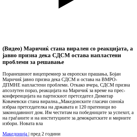
(Видео) Маричиќ стана вирален со реакцијата, а
јавно призна дека СДСМ остава напластени
проблеми за решавање
Поранешниот вицепремиер за европски прашања, Бојан
Маричиќ јавно призна дека СДСМ и остава на ВМРО-
ДПМНЕ напластени проблеми. Откако вчера, СДСМ призна
апсолутен пораз, реакцијата на Маричиќ за време на прес-
конференцијата на партискиот претседател Димитар
Ковачевски стана вирална.„Македонските гласачи синоќа
избраа претседателка на државата и 120 пратеници во
законодавниот дом. Им честитам на победниците за успехот, а
на граѓаните и на институциите за демократските и мирните
избори. Новата вла
Македонија
| пред 2 години