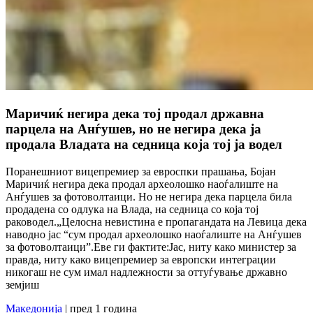
Маричиќ негира дека тој продал државна
парцела на Анѓушев, но не негира дека ја
продала Владата на седница која тој ја водел
Поранешниот вицепремиер за евроспки прашања, Бојан
Маричиќ негира дека продал археолошко наоѓалиште на
Анѓушев за фотоволтаици. Но не негира дека парцела била
продадена со одлука на Влада, на седница со која тој
раководел.„Целосна невистина е пропагандата на Левица дека
наводно јас “сум продал археолошко наоѓалиште на Анѓушев
за фотоволтаици”.Еве ги фактите:Јас, ниту како министер за
правда, ниту како вицепремиер за европски интеграции
никогаш не сум имал надлежности за оттуѓување државно
земјиш
Македонија
| пред 1 година