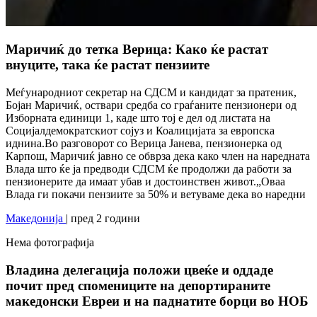
Маричиќ до тетка Верица: Како ќе растат
внуците, така ќе растат пензиите
Меѓународниот секретар на СДСМ и кандидат за пратеник,
Бојан Маричиќ, оствари средба со граѓаните пензионери од
Изборната единици 1, каде што тој е дел од листата на
Социјалдемократскиот сојуз и Коалицијата за европска
иднина.Во разговорот со Верица Јанева, пензионерка од
Карпош, Маричиќ јавно се обврза дека како член на наредната
Влада што ќе ја предводи СДСМ ќе продолжи да работи за
пензионерите да имаат убав и достоинствен живот.„Оваа
Влада ги покачи пензиите за 50% и ветуваме дека во наредни
Македонија
| пред 2 години
Нема фотографија
Владина делегација положи цвеќе и оддаде
почит пред спомениците на депортираните
македонски Евреи и на паднатите борци во НОБ