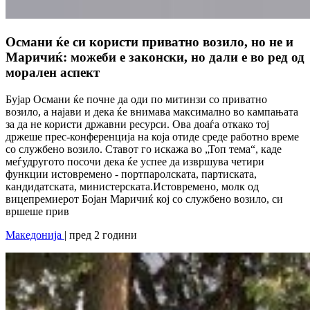
Османи ќе си користи приватно возило, но не и
Маричиќ: можеби е законски, но дали е во ред од
морален аспект
Бујар Османи ќе почне да оди по митинзи со приватно
возило, а најави и дека ќе внимава максимално во кампањата
за да не користи државни ресурси. Ова доаѓа откако тој
држеше прес-конференција на која отиде среде работно време
со службено возило. Ставот го искажа во „Топ тема“, каде
меѓудругото посочи дека ќе успее да извршува четири
функции истовремено - портпаролската, партиската,
кандидатската, министерската.Истовремено, молк од
вицепремиерот Бојан Маричиќ кој со службено возило, си
вршеше прив
Македонија
| пред 2 години