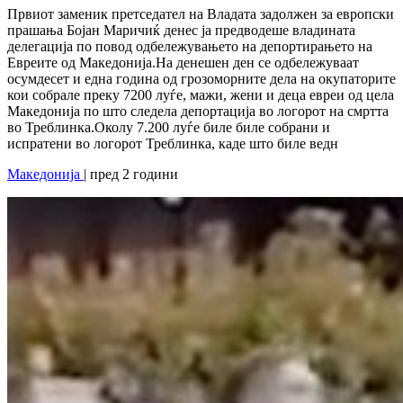
Првиот заменик претседател на Владата задолжен за европски
прашања Бојан Маричиќ денес ја предводеше владината
делегација по повод одбележувањето на депортирањето на
Евреите од Македонија.На денешен ден се одбележуваат
осумдесет и една година од грозоморните дела на окупаторите
кои собрале преку 7200 луѓе, мажи, жени и деца евреи од цела
Македонија по што следела депортација во логорот на смртта
во Треблинка.Околу 7.200 луѓе биле биле собрани и
испратени во логорот Треблинка, каде што биле ведн
Македонија
| пред 2 години