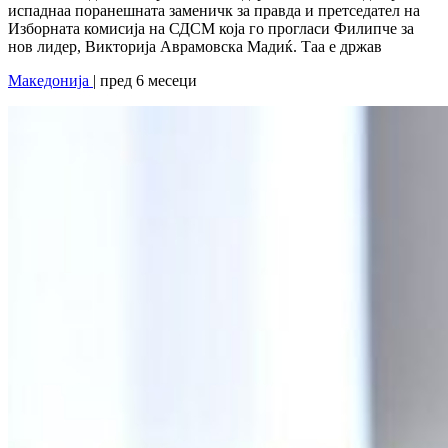
испаднаа поранешната заменичк за правда и претседател на
Изборната комисија на СДСМ која го прогласи Филипче за
нов лидер, Викторија Аврамовска Мадиќ. Таа е држав
Македонија
| пред 6 месеци