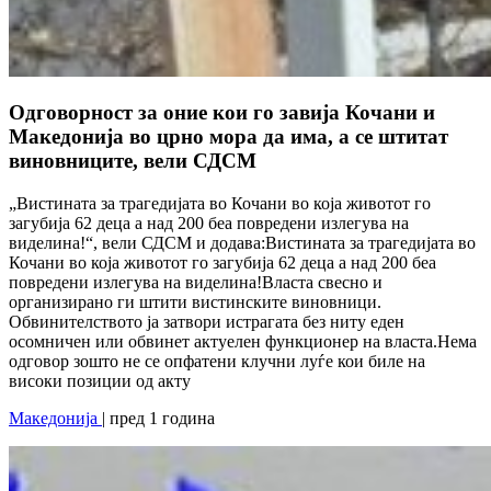
Одговорност за оние кои го завија Кочани и
Македонија во црно мора да има, а се штитат
виновниците, вели СДСМ
„Вистината за трагедијата во Кочани во која животот го
загубија 62 деца а над 200 беа повредени излегува на
виделина!“, вели СДСМ и додава:Вистината за трагедијата во
Кочани во која животот го загубија 62 деца а над 200 беа
повредени излегува на виделина!Власта свесно и
организирано ги штити вистинските виновници.
Обвинителството ја затвори истрагата без ниту еден
осомничен или обвинет актуелен функционер на власта.Нема
одговор зошто не се опфатени клучни луѓе кои биле на
високи позиции од акту
Македонија
| пред 1 година