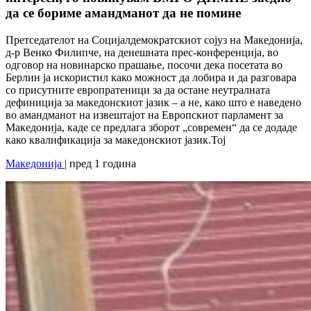
да се бориме амандманот да не помине
Претседателот на Социјалдемократскиот сојуз на Македонија,
д-р Венко Филипче, на денешната прес-конференција, во
одговор на новинарско прашање, посочи дека посетата во
Берлин ја искористил како можност да лобира и да разговара
со присутните европратеници за да остане неутралната
дефиниција за македонскиот јазик – а не, како што е наведено
во амандманот на извештајот на Европскиот парламент за
Македонија, каде се предлага зборот „современ“ да се додаде
како квалификација за македонскиот јазик.Тој
Македонија
| пред 1 година