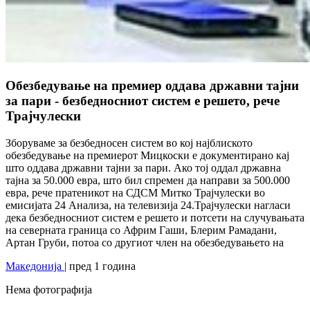
Обезбедување на премиер оддава државни тајни
за пари - безбедносниот систем е решето, рече
Трајчулески
Зборуваме за безбедносен систем во кој најблиското
обезбедување на премиерот Мицкоски е документирано кај
што оддава државни тајни за пари. Ако тој оддал државна
тајна за 50.000 евра, што бил спремен да направи за 500.000
евра, рече пратеникот на СДСМ Митко Трајчулески во
емисијата 24 Анализа, на телевизија 24.Трајчулески нагласи
дека безбедносниот систем е решето и потсети на случувањата
на северната граница со Африм Гаши, Блерим Рамадани,
Артан Груби, потоа со другиот член на обезбедувањето на
Македонија
| пред 1 година
Нема фотографија