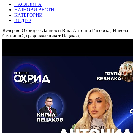
НАСЛОВНА
НАЈНОВИ ВЕСТИ
КАТЕГОРИИ
ВИДЕО
Вечер во Охрид со Ландов и Вик: Антониа Гиговска, Никола
Станишиќ, градоначалникот Пецаков,