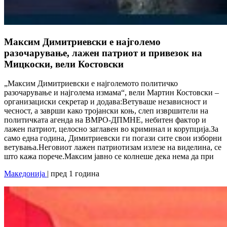
Максим Димитриевски е најголемо
разочарување, лажен патриот и привезок на
Мицкоски, вели Костовски
„Максим Димитриевски е најголемото политичко
разочарување и најголема измама“, вели Мартин Костовски –
организациски секретар и додава:Ветуваше независност и
чесност, а заврши како тројански коњ, слеп извршители на
политичката агенда на ВМРО-ДПМНЕ, небитен фактор и
лажен патриот, целосно заглавен во криминал и корупција.За
само една година, Димитриевски ги погази сите свои изборни
ветувања.Неговиот лажен патриотизам излезе на виделина, се
што кажа порече.Максим јавно се колнеше дека нема да при
Македонија
| пред 1 година