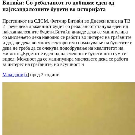
Битиќи: Со ребалансот го добивме еден од
најскандалозните буџети во историјата
Пратеникот на СДСМ, Фатмир Битиќи во Дневен клик на ТВ
21 рече дека државниот буџет со ребалансот станува еден ид
најскандалозните буџети.Битиќи дидаде дека се манипулира
со мислењето дека наводно се работи во интерес на граѓаните
и додаде дека во многу сектори има намалување на буџетите и
дека не треба да се очекува подобрување на квалитетот на
животот.„Буџетот е еден од најсмешните буџети што сум ги
видел. Можност да се манипулира мислењето дека се работи
за интерес на граѓаните, но всушност н
Македонија
| пред 2 години