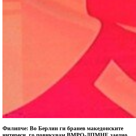
Филипче: Во Берлин ги бранев македонските
интереси, го повикувам ВМРО-ДПМНЕ заедно