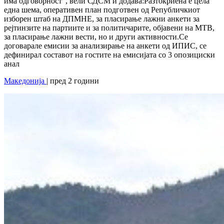
има одговорност“, вели СДСМ и додава:Разтокриена е цела
една шема, оперативен план подготвен од Републичкиот
изборен штаб на ДПМНЕ, за пласирање лажни анкети за
рејтинзите на партиите и за политичарите, објавени на МТВ,
за пласирање лажни вести, но и други активности.Се
договарале емисии за анализирање на анкети од ИПИС, се
дефинирал составот на гостите на емисијата со 3 опозициски
анал
Македонија
| пред 2 години