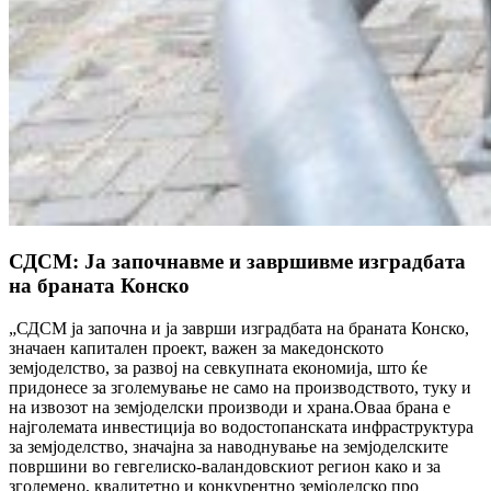
СДСМ: Ја започнавме и завршивме изградбата
на браната Конско
„СДСМ ја започна и ја заврши изградбата на браната Конско,
значаен капитален проект, важен за македонското
земјоделство, за развој на севкупната економија, што ќе
придонесе за зголемување не само на производството, туку и
на извозот на земјоделски производи и храна.Оваа брана е
најголемата инвестиција во водостопанската инфраструктура
за земјоделство, значајна за наводнување на земјоделските
површини во гевгелиско-валандовскиот регион како и за
зголемено, квалитетно и конкурентно земјоделско про