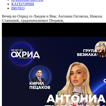
КАТЕГОРИИ
ВИДЕО
Вечер во Охрид со Ландов и Вик: Антониа Гиговска, Никола
Станишиќ, градоначалникот Пецаков,