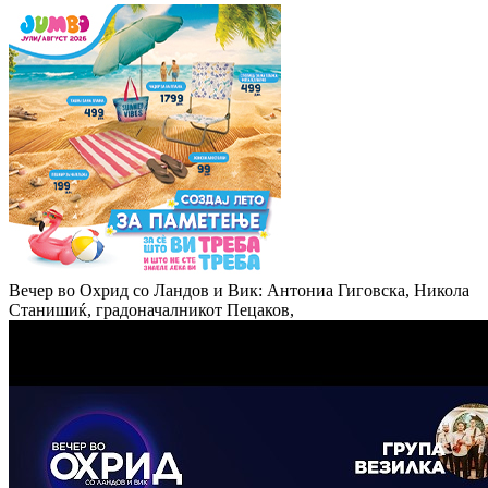
Вечер во Охрид со Ландов и Вик: Антониа Гиговска, Никола
Станишиќ, градоначалникот Пецаков,