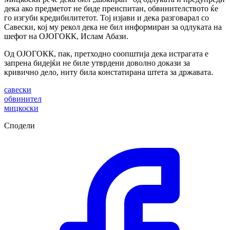
дека ако предметот не биде преиспитан, обвинителството ќе
го изгуби кредибилитетот. Тој изјави и дека разговарал со
Савески, кој му рекол дека не бил информиран за одлуката на
шефот на ОЈОГОКК, Ислам Абази.
Од ОЈОГОКК, пак, претходно соопштија дека истрагата е
запрена бидејќи не биле утврдени доволно докази за
кривично дело, ниту била констатирана штета за државата.
савески
обвинител
мицкоски
Сподели