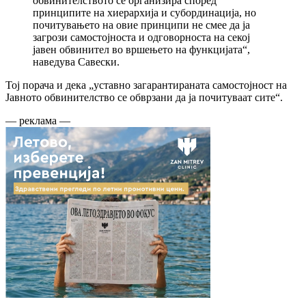
обвинителството се организира според
принципите на хиерархија и субординација, но
почитувањето на овие принципи не смее да ја
загрози самостојноста и одговорноста на секој
јавен обвинител во вршењето на функцијата“,
наведува Савески.
Тој порача и дека „уставно загарантираната самостојност на
Јавното обвинителство се обврзани да ја почитуваат сите“.
— реклама —