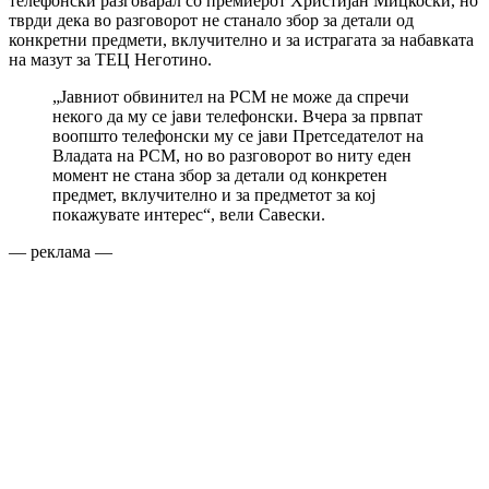
телефонски разговарал со премиерот Христијан Мицкоски, но
тврди дека во разговорот не станало збор за детали од
конкретни предмети, вклучително и за истрагата за набавката
на мазут за ТЕЦ Неготино.
„Јавниот обвинител на РСМ не може да спречи
некого да му се јави телефонски. Вчера за првпат
воопшто телефонски му се јави Претседателот на
Владата на РСМ, но во разговорот во ниту еден
момент не стана збор за детали од конкретен
предмет, вклучително и за предметот за кој
покажувате интерес“, вели Савески.
— реклама —