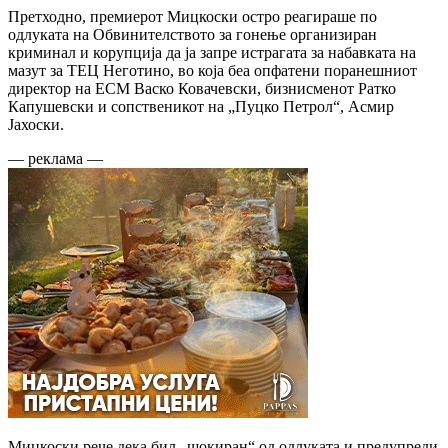
Претходно, премиерот Мицкоски остро реагираше по
одлуката на Обвинителството за гонење организиран
криминал и корупција да ја запре истрагата за набавката на
мазут за ТЕЦ Неготино, во која беа опфатени поранешниот
директор на ЕСМ Васко Ковачевски, бизнисменот Ратко
Капушевски и сопственикот на „Пуцко Петрол“, Асмир
Јахоски.
— реклама —
Мицкоски рече дека бил „шокиран“ од одлуката и предупреди