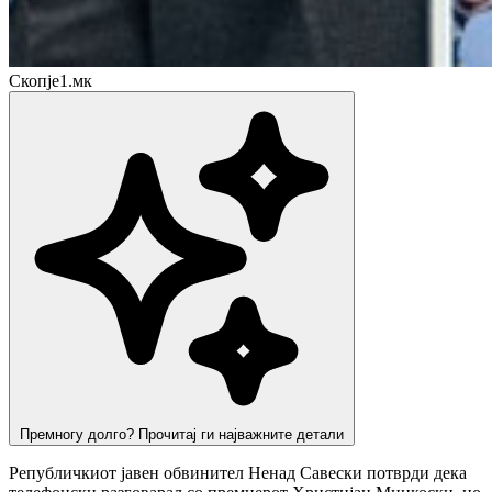
Скопје1.мк
Премногу долго? Прочитај ги најважните детали
Републичкиот јавен обвинител Ненад Савески потврди дека