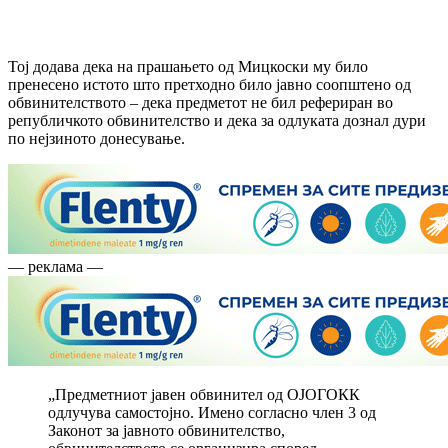
Тој додава дека на прашањето од Мицкоски му било
пренесено истото што претходно било јавно соопштено од
обвинителството – дека предметот не бил рефериран во
републичкото обвинителство и дека за одлуката дознал дури
по нејзиното донесување.
— реклама —
„Предметниот јавен обвинител од ОЈОГОКК
одлучува самостојно. Имено согласно член 3 од
Законот за јавното обвинителство,