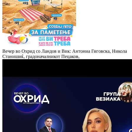
Вечер во Охрид со Ландов и Вик: Антониа Гиговска, Никола
Станишиќ, градоначалникот Пецаков,