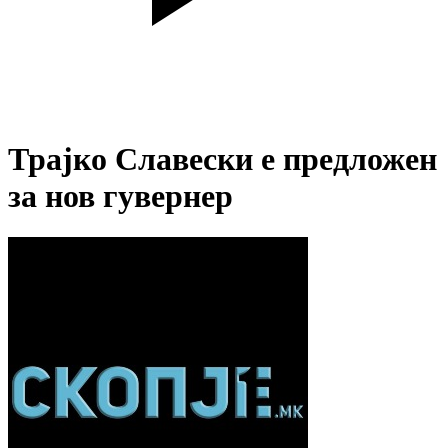
Трајко Славески е предложен
за нов гувернер