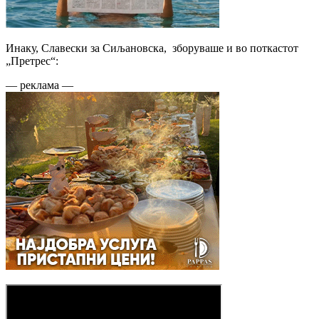
Инаку, Славески за Сиљановска, зборуваше и во поткастот
„Претрес“:
— реклама —