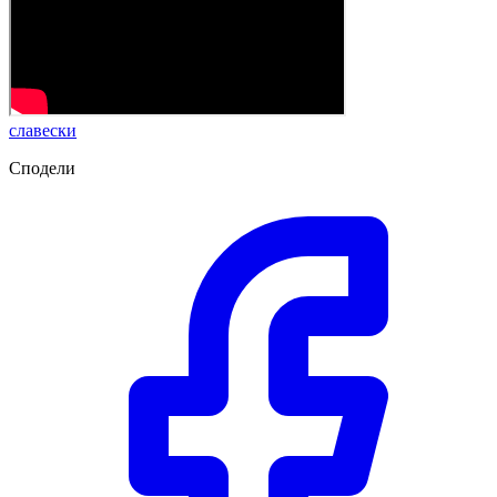
славески
Сподели