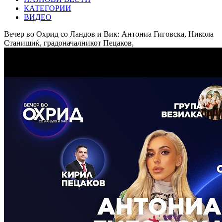
КАТЕГОРИИ
ВИДЕО
Вечер во Охрид со Ландов и Вик: Антониа Гиговска, Никола
Станишиќ, градоначалникот Пецаков,