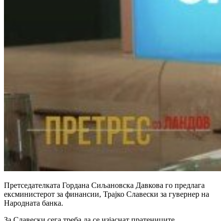
Претседателката Гордана Сиљановска Давкова го предлага
ексминистерот за финансии, Трајко Славески за гувернер на
Народната банка.
За Славески сега треба да се изјаснат пратениците.