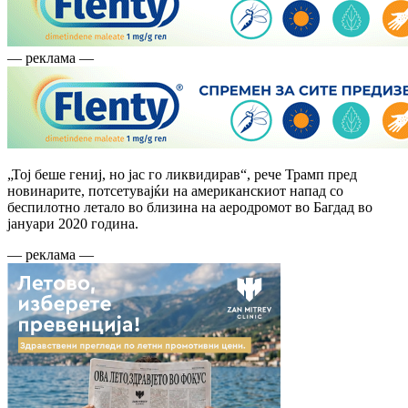
— реклама —
„Тој беше гениј, но јас го ликвидирав“, рече Трамп пред
новинарите, потсетувајќи на американскиот напад со
беспилотно летало во близина на аеродромот во Багдад во
јануари 2020 година.
— реклама —