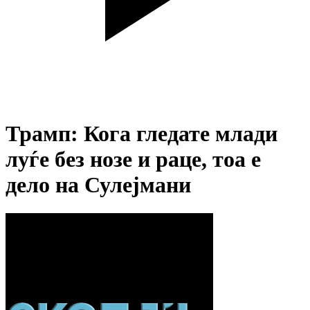
Трамп: Кога гледате млади
луѓе без нозе и раце, тоа е
дело на Сулејмани