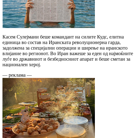
Касем Сулејмани беше командант на силите Кудс, елитна
единица во состав на Иранската револуционерна гарда,
задолжена за специјални операции и ширење на иранското
влијание во регионот. Во Иран важеше за еден од најмоќните
луѓе во државниот и безбедносниот апарат и беше сметан за
национален херој.
— реклама —