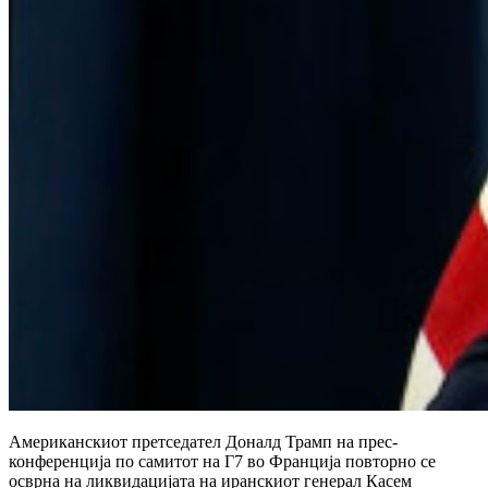
Американскиот претседател Доналд Трамп на прес-
конференција по самитот на Г7 во Франција повторно се
осврна на ликвидацијата на иранскиот генерал Касем