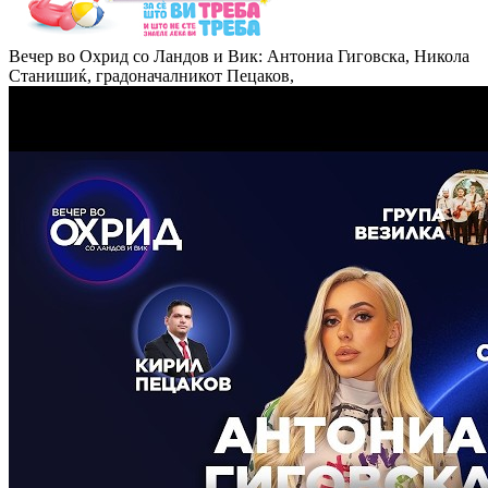
Вечер во Охрид со Ландов и Вик: Антониа Гиговска, Никола
Станишиќ, градоначалникот Пецаков,