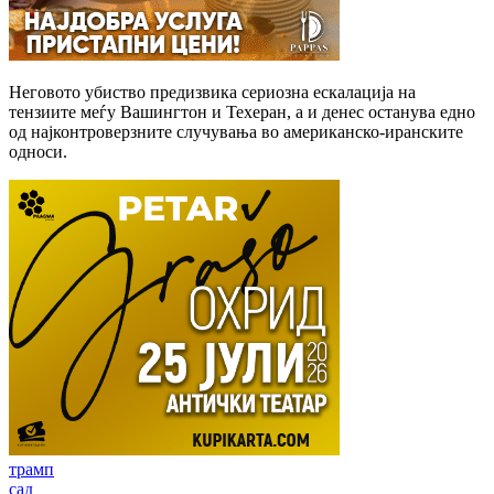
Неговото убиство предизвика сериозна ескалација на
тензиите меѓу Вашингтон и Техеран, а и денес останува едно
од најконтроверзните случувања во американско-иранските
односи.
трамп
сад