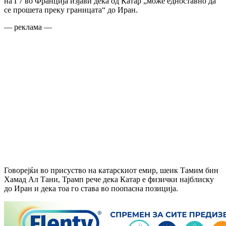
на Г7 во Франција изјави дека од Катар „може едноставно да
се прошета преку границата“ до Иран.
— реклама —
Говорејќи во присуство на катарскиот емир, шеик Тамим бин
Хамад Ал Тани, Трамп рече дека Катар е физички најблиску
до Иран и дека тоа го става во поопасна позиција.