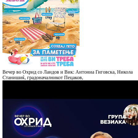
Вечер во Охрид со Ландов и Вик: Антониа Гиговска, Никола
Станишиќ, градоначалникот Пецаков,