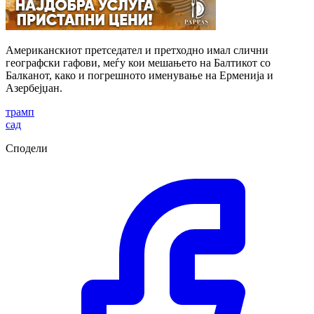
Американскиот претседател и претходно имал слични
географски гафови, меѓу кои мешањето на Балтикот со
Балканот, како и погрешното именување на Ерменија и
Азербејџан.
трамп
сад
Сподели