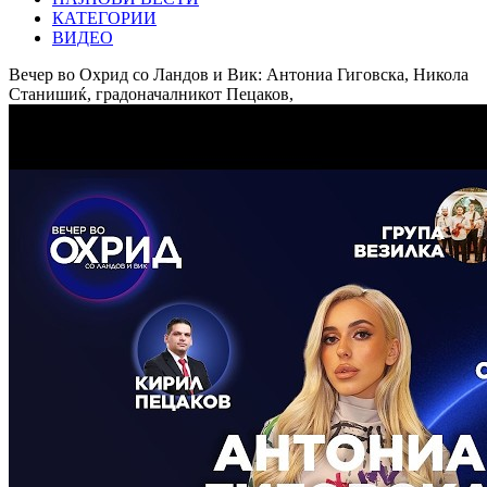
КАТЕГОРИИ
ВИДЕО
Вечер во Охрид со Ландов и Вик: Антониа Гиговска, Никола
Станишиќ, градоначалникот Пецаков,