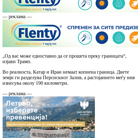
— реклама —
„Од вас може едноставно да се прошета преку границата“,
изјави Трамп.
Во реалноста, Катар и Иран немаат копнена граница. Двете
земји ги разделува Персискиот Залив, а растојанието меѓу нив
изнесува околу 190 километри.
— реклама —