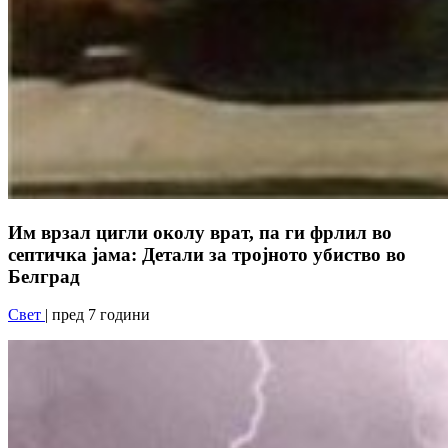
Им врзал цигли околу врат, па ги фрлил во
септичка јама: Детали за тројното убиство во
Белград
Свет
| пред 7 години