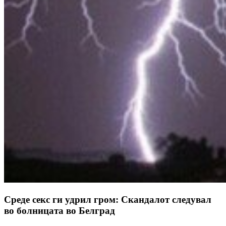
Среде секс ги удрил гром: Скандалот следувал
во болницата во Белград