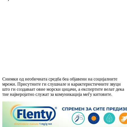
Снимки од необичната средба беа објавени на социјалните
мрежи. Присутните ги слушнале и карактеристичните звуци
што ги создаваат овие морски цицачи, а експертите велат дека
тие најверојатно служат за комуникација меѓу китовите.