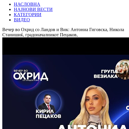
НАСЛОВНА
НАЈНОВИ ВЕСТИ
КАТЕГОРИИ
ВИДЕО
Вечер во Охрид со Ландов и Вик: Антониа Гиговска, Никола
Станишиќ, градоначалникот Пецаков,