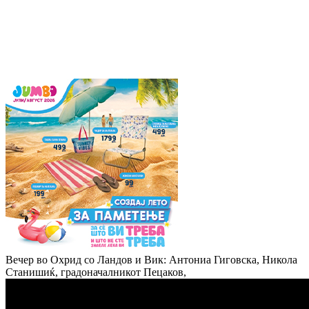
Вечер во Охрид со Ландов и Вик: Антониа Гиговска, Никола
Станишиќ, градоначалникот Пецаков,