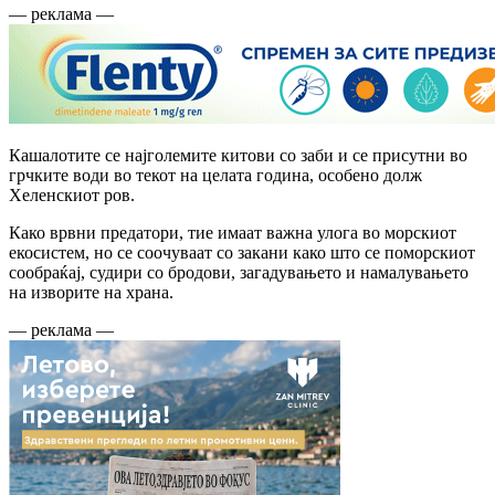
— реклама —
Кашалотите се најголемите китови со заби и се присутни во
грчките води во текот на целата година, особено долж
Хеленскиот ров.
Како врвни предатори, тие имаат важна улога во морскиот
екосистем, но се соочуваат со закани како што се поморскиот
сообраќај, судири со бродови, загадувањето и намалувањето
на изворите на храна.
— реклама —