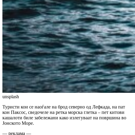
unsplash
Туристи кои се наоѓале на брод северно од Лефкада, на пат
кон Паксос, сведочеле на ретка морска глетка – пет китови
кашалоти биле забележани како излегуваат на површина во
Јонското Море.
— реклама —