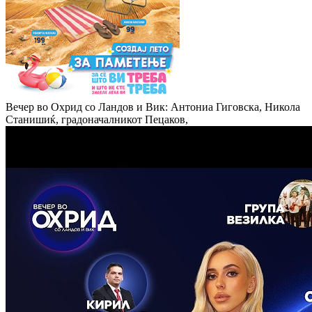
Вечер во Охрид со Ландов и Вик: Антониа Гиговска, Никола
Станишиќ, градоначалникот Пецаков,