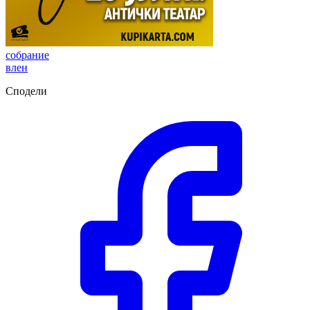
собрание
влен
Сподели