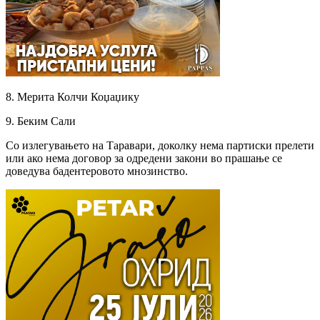
8. Мерита Колчи Коџаџику
9. Беким Сали
Со излегувањето на Таравари, доколку нема партиски прелети
или ако нема договор за одредени закони во прашање се
доведува бадентеровото мнозинство.