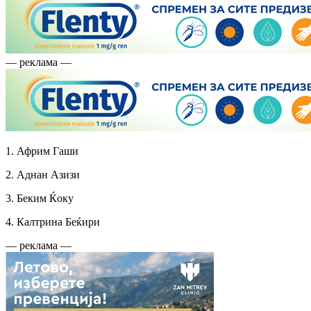
— реклама —
1. Африм Гаши
2. Аднан Азизи
3. Беким Ќоку
4. Калтрина Беќири
— реклама —