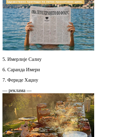
5. Имерлије Салиу
6. Саранда Имери
7. Фериде Хаџиу
— реклама —