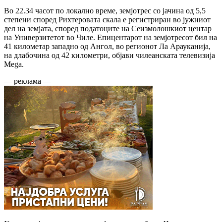
Во 22.34 часот по локално време, земјотрес со јачина од 5,5
степени според Рихтеровата скала е регистриран во јужниот
дел на земјата, според податоците на Сеизмолошкиот центар
на Универзитетот во Чиле. Епицентарот на земјотресот бил на
41 километар западно од Ангол, во регионот Ла Арауканија,
на длабочина од 42 километри, објави чилеанската телевизија
Mega.
— реклама —