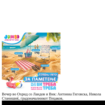
Вечер во Охрид со Ландов и Вик: Антониа Гиговска, Никола
Станишиќ, градоначалникот Пецаков,