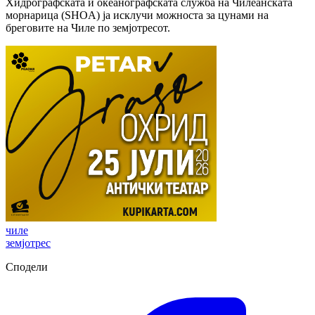
Хидрографската и океанографската служба на Чилеанската
морнарица (SHOA) ја исклучи можноста за цунами на
бреговите на Чиле по земјотресот.
чиле
земјотрес
Сподели