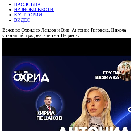
НАСЛОВНА
НАЈНОВИ ВЕСТИ
КАТЕГОРИИ
ВИДЕО
Вечер во Охрид со Ландов и Вик: Антониа Гиговска, Никола
Станишиќ, градоначалникот Пецаков,