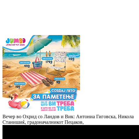
Вечер во Охрид со Ландов и Вик: Антониа Гиговска, Никола
Станишиќ, градоначалникот Пецаков,