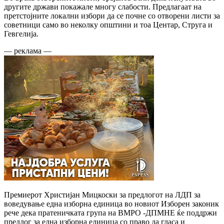
другите држави покажале многу слабости. Предлагаат на
претстојните локални избори да се почне со отворени листи за
советници само во неколку општини и тоа Центар, Струга и
Гевгелија.
— реклама —
Премиерот Христијан Мицкоски за предлогот на ЛДП за
воведување една изборна единица во новиот Изборен законик
рече дека пратеничката група на ВМРО -ДПМНЕ ќе поддржи
предлог за една изборна единица со право да гласа и