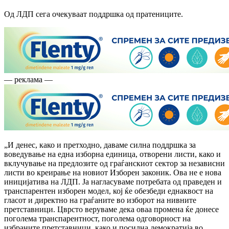
Од ЛДП сега очекуваат поддршка од пратениците.
— реклама —
„И денес, како и претходно, даваме силна поддршка за
воведување на една изборна единица, отворени листи, како и
вклучување на предлозите од граѓанскиот сектор за независни
листи во креирање на новиот Изборен законик. Ова не е нова
иницијатива на ЛДП. Ја нагласуваме потребата од праведен и
транспарентен изборен модел, кој ќе обезбеди еднаквост на
гласот и директно на граѓаните во изборот на нивните
претставници. Цврсто веруваме дека оваа промена ќе донесе
поголема транспарентност, поголема одговорност на
избраните претставници, како и посилна демократија во