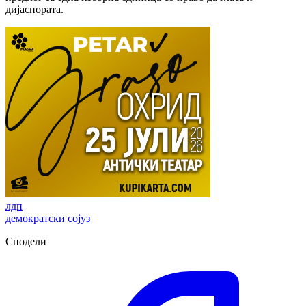
дијаспората.
лдп
демократски сојуз
Сподели