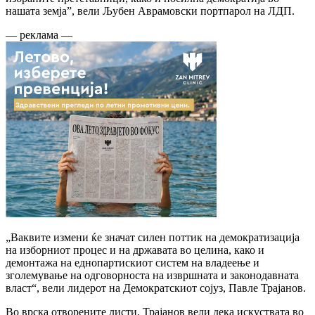
нашата земја”, вели Љубен Аврамовски портпарол на ЛДП.
— реклама —
„Ваквите измени ќе значат силен поттик на демократизација
на изборниот процес и на државата во целина, како и
демонтажа на еднопартискиот систем на владеење и
зголемување на одговорноста на извршната и законодавната
власт“, вели лидерот на Демократскиот сојуз, Павле Трајанов.
Во врска отворените листи, Трајанов вели дека искуствата во