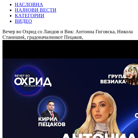
НАСЛОВНА
НАЈНОВИ ВЕСТИ
КАТЕГОРИИ
ВИДЕО
Вечер во Охрид со Ландов и Вик: Антониа Гиговска, Никола
Станишиќ, градоначалникот Пецаков,