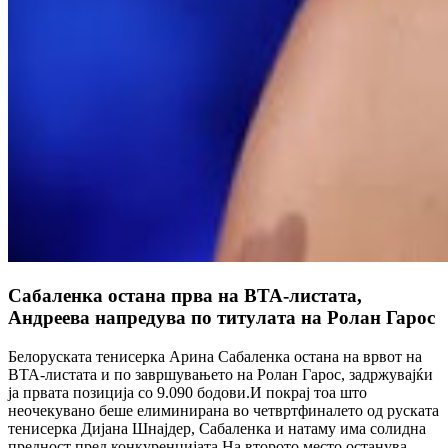
Сабаленка остана прва на ВТА-листата,
Андреева напредува по титулата на Ролан Гарос
Белоруската тенисерка Арина Сабаленка остана на врвот на
ВТА-листата и по завршувањето на Ролан Гарос, задржувајќи
ја првата позиција со 9.090 бодови.И покрај тоа што
неочекувано беше елиминирана во четвртфиналето од руската
тенисерка Дијана Шнајдер, Сабаленка и натаму има солидна
предност пред конкуренцијата.На второто место останува