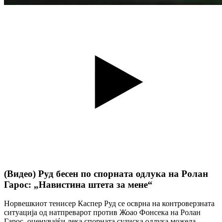
(Видео) Руд бесен по спорната одлука на Ролан
Гарос: „Навистина штета за мене“
Норвешкиот тенисер Каспер Руд се осврна на контроверзната
ситуација од натпреварот против Жоао Фонсека на Ролан
Гарос, оценувајќи дека спорната судиска одлука можела