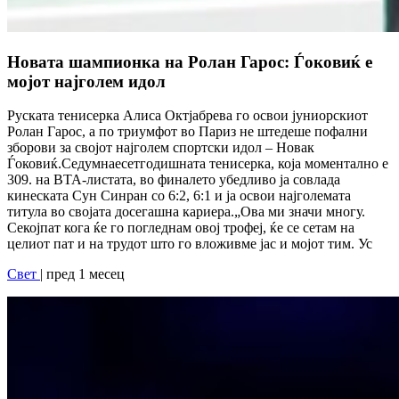
Новата шампионка на Ролан Гарос: Ѓоковиќ е
мојот најголем идол
Руската тенисерка Алиса Октјабрева го освои јуниорскиот
Ролан Гарос, а по триумфот во Париз не штедеше пофални
зборови за својот најголем спортски идол – Новак
Ѓоковиќ.Седумнаесетгодишната тенисерка, која моментално е
309. на ВТА-листата, во финалето убедливо ја совлада
кинеската Сун Синран со 6:2, 6:1 и ја освои најголемата
титула во својата досегашна кариера.„Ова ми значи многу.
Секојпат кога ќе го погледнам овој трофеј, ќе се сетам на
целиот пат и на трудот што го вложивме јас и мојот тим. Ус
Свет
| пред 1 месец