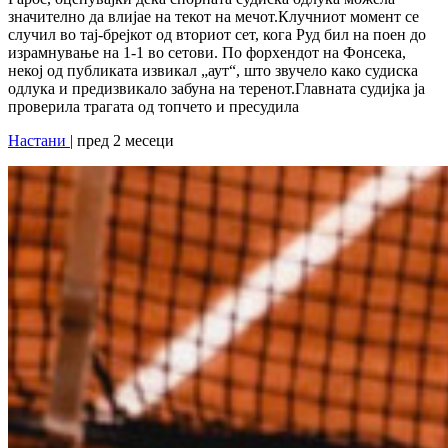
значително да влијае на текот на мечот.Клучниот момент се
случил во тај-брејкот од вториот сет, кога Руд бил на поен до
израмнување на 1-1 во сетови. По форхендот на Фонсека,
некој од публиката извикал „аут“, што звучело како судиска
одлука и предизвикало забуна на теренот.Главната судијка ја
проверила трагата од топчето и пресудила
Настани
| пред 2 месеци