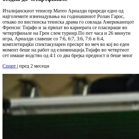
Италијанскиот тенисер Матео Арналди приреди едно од
најголемите изненадувања на годинашниот Ролан Гарос,
откако по вистинска тениска драма го совлада Американецот
Френсис Тијафо и за првпат во кариерата се пласираше во
четвртфинале на Грен слем турнир.По пет часа и 26 минути
игра, Арналди славеше со 7:6, 6:7, 3:6, 7:6 и 6:4,
комплетирајќи спектакуларен пресврт во меч во кој во еден
момент беше на работ од елиминација.Тијафо во четвртиот
сет имаше водство од 4:1 со два брејка предност и беше мног
Спорт
| пред 2 месеци