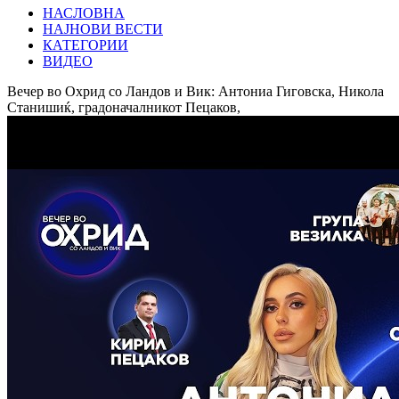
НАСЛОВНА
НАЈНОВИ ВЕСТИ
КАТЕГОРИИ
ВИДЕО
Вечер во Охрид со Ландов и Вик: Антониа Гиговска, Никола
Станишиќ, градоначалникот Пецаков,