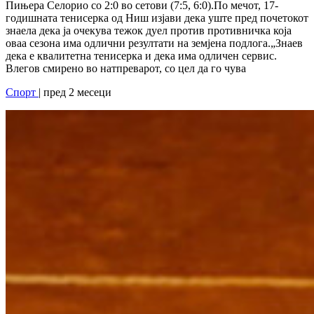
Пињера Селорио со 2:0 во сетови (7:5, 6:0).По мечот, 17-
годишната тенисерка од Ниш изјави дека уште пред почетокот
знаела дека ја очекува тежок дуел против противничка која
оваа сезона има одлични резултати на земјена подлога.„Знаев
дека е квалитетна тенисерка и дека има одличен сервис.
Влегов смирено во натпреварот, со цел да го чува
Спорт
| пред 2 месеци