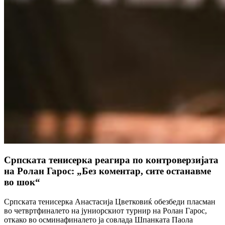
Српската тенисерка реагира по контроверзијата
на Ролан Гарос: „Без коментар, сите останавме
во шок“
Српската тенисерка Анастасија Цветковиќ обезбеди пласман
во четвртфиналето на јуниорскиот турнир на Ролан Гарос,
откако во осминафиналето ја совлада Шпанката Паола