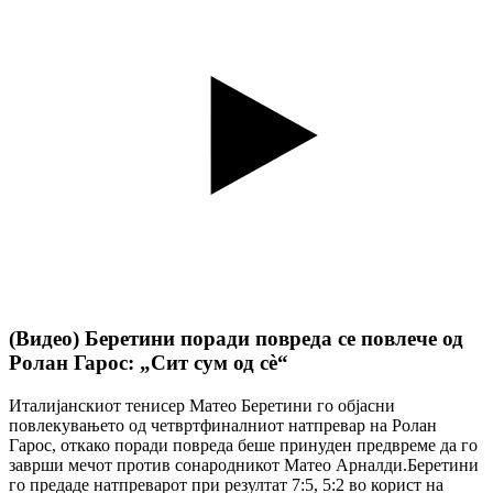
(Видео) Беретини поради повреда се повлече од
Ролан Гарос: „Сит сум од сè“
Италијанскиот тенисер Матео Беретини го објасни
повлекувањето од четвртфиналниот натпревар на Ролан
Гарос, откако поради повреда беше принуден предвреме да го
заврши мечот против сонародникот Матео Арналди.Беретини
го предаде натпреварот при резултат 7:5, 5:2 во корист на