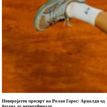
Неверојатен пресврт на Ролан Гарос: Арналди од
бездна до четвртфинале