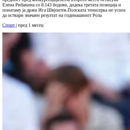
Елена Рибакина со 8.143 бодови, додека третата позиција и
понатаму ја држи Ига Швјонтек.Полската тенисерка не успеа
да оствари значаен резултат на годинашниот Рола
Спорт
| пред 1 месец