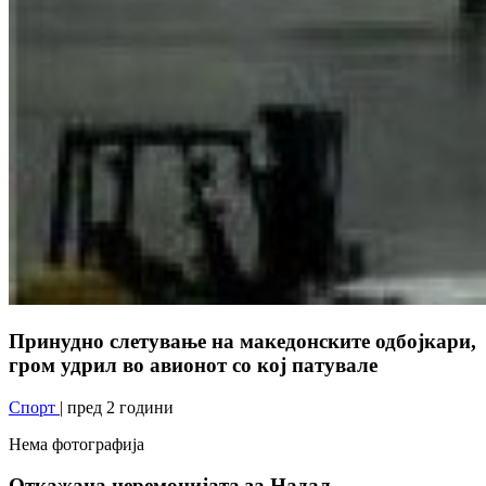
Принудно слетување на македонските одбојкари,
гром удрил во авионот со кој патувале
Спорт
| пред 2 години
Нема фотографија
Откажана церемонијата за Надал,