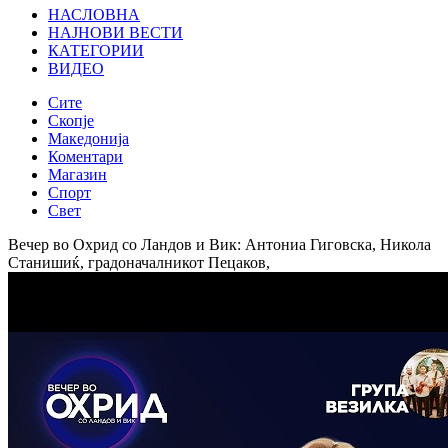
НАСЛОВНА
НАЈНОВИ ВЕСТИ
КАТЕГОРИИ
ВИДЕО
Сите
Скопје
Македонија
Коментари
Магазин
Спорт
Свет
Вечер во Охрид со Ландов и Вик: Антониа Гиговска, Никола
Станишиќ, градоначалникот Пецаков,