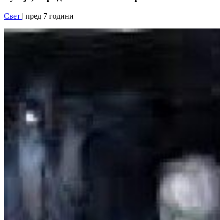
Свет
| пред 7 години