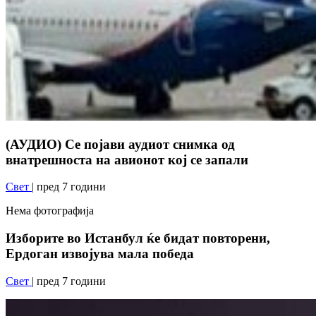
(АУДИО) Се појави аудиот снимка од
внатрешноста на авионот кој се запали
Свет
| пред 7 години
Нема фотографија
Изборите во Истанбул ќе бидат повторени,
Ердоган извојува мала победа
Свет
| пред 7 години