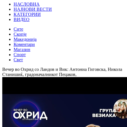
НАСЛОВНА
НАЈНОВИ ВЕСТИ
КАТЕГОРИИ
ВИДЕО
Сите
Скопје
Македонија
Коментари
Магазин
Спорт
Свет
Вечер во Охрид со Ландов и Вик: Антониа Гиговска, Никола
Станишиќ, градоначалникот Пецаков,