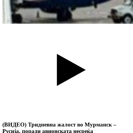
(ВИДЕО) Тридневна жалост во Мурманск –
Русија, поради авионската несреќа