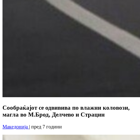
Сообраќајот се одвивива по влажни коловози,
магла во М.Брод, Делчево и Страцин
Македонија
| пред 7 години