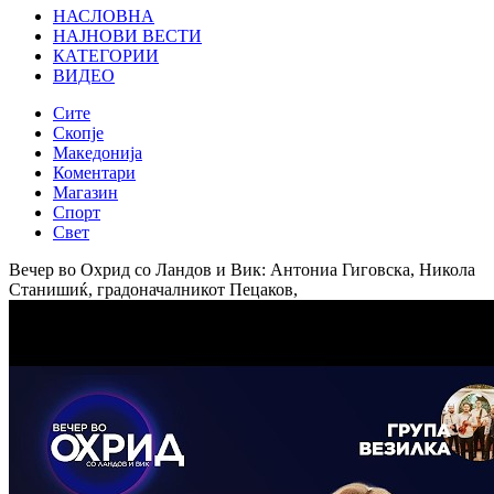
НАСЛОВНА
НАЈНОВИ ВЕСТИ
КАТЕГОРИИ
ВИДЕО
Сите
Скопје
Македонија
Коментари
Магазин
Спорт
Свет
Вечер во Охрид со Ландов и Вик: Антониа Гиговска, Никола
Станишиќ, градоначалникот Пецаков,