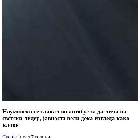
Наумовски се сликал во автобус за да личи на
светски лидер, јавноста вели дека изгледа како
кловн
Скопје
| пред 7 години