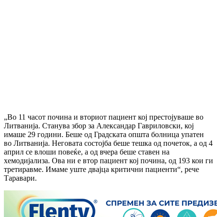
„Во 11 часот почина и вториот пациент кој престојуваше во
Литванија. Станува збор за Александар Гавриловски, кој
имаше 29 години. Беше од Градската општа болница упатен
во Литванија. Неговата состојба беше тешка од почеток, а од 4
април се влоши повеќе, а од вчера беше ставен на
хемодијализа. Ова ни е втор пациент кој почина, од 193 кои ги
третиравме. Имаме уште двајца критични пациенти“, рече
Таравари.