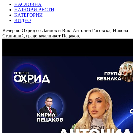
НАСЛОВНА
НАЈНОВИ ВЕСТИ
КАТЕГОРИИ
ВИДЕО
Вечер во Охрид со Ландов и Вик: Антониа Гиговска, Никола
Станишиќ, градоначалникот Пецаков,