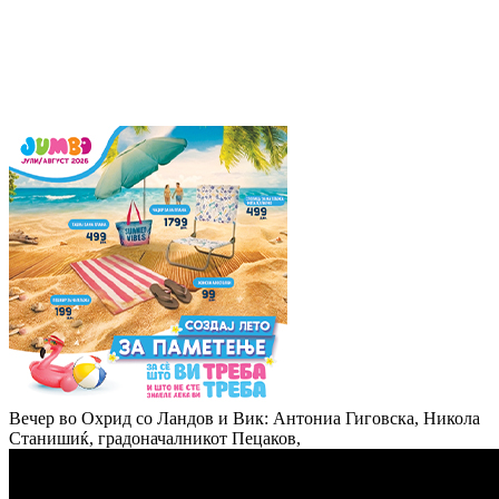
Вечер во Охрид со Ландов и Вик: Антониа Гиговска, Никола
Станишиќ, градоначалникот Пецаков,