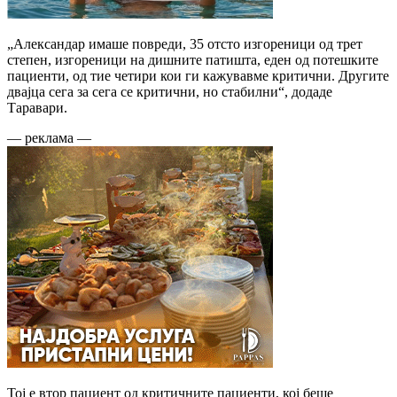
„Александар имаше повреди, 35 отсто изгореници од трет
степен, изгореници на дишните патишта, еден од потешките
пациенти, од тие четири кои ги кажувавме критични. Другите
двајца сега за сега се критични, но стабилни“, додаде
Таравари.
— реклама —
Тој е втор пациент од критичните пациенти, кој беше