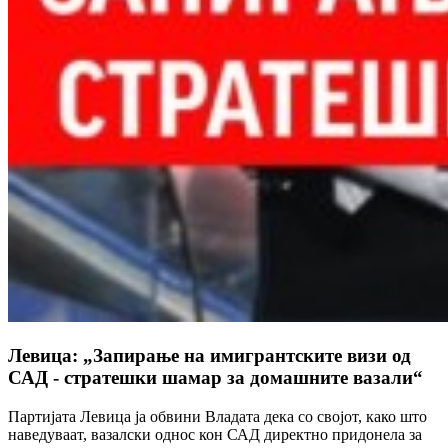
Левица: „Запирање на имигрантските визи од
САД - стратешки шамар за домашните вазали“
Партијата Левица ја обвини Владата дека со својот, како што
наведуваат, вазалски однос кон САД директно придонела за