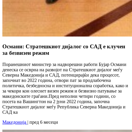
Османи: Стратешкиот дијалог со САД е клучен
за безвизен режим
Поранешниот министер за надворешни работи Бујар Османи
денеска се осврна на развојот на Стратешкиот дијалог меѓу
Северна Македонија и САД, потенцирајќи дека процесот,
започнат во 2022 година, отвори пат за продлабочена
политичка, безбедносна и институционална соработка, како и
за чекори кон олеснет визен режим и безвизно патување за
македонските граѓани.Пред неполни четири години, со
посета на Вашингтон на 2 јуни 2022 година, започна
Стратешкиот дијалог меѓу Република Северна Македонија и
САД ка
Македонија
| пред 6 месеци