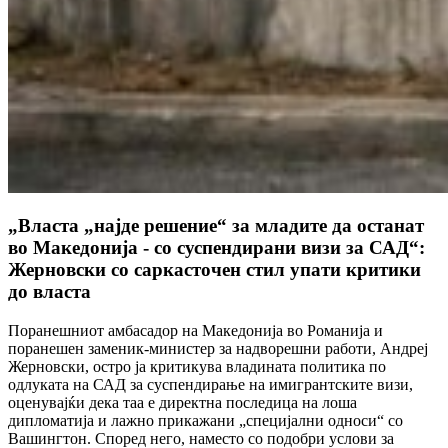
„Власта „најде решение“ за младите да останат
во Македонија - со суспендирани визи за САД“:
Жерновски со саркасточен стил упати критики
до власта
Поранешниот амбасадор на Македонија во Романија и
поранешен заменик-министер за надворешни работи, Андреј
Жерновски, остро ја критикува владината политика по
одлуката на САД за суспендирање на имигрантските визи,
оценувајќи дека таа е директна последица на лоша
дипломатија и лажно прикажани „специјални односи“ со
Вашингтон. Според него, наместо со подобри услови за