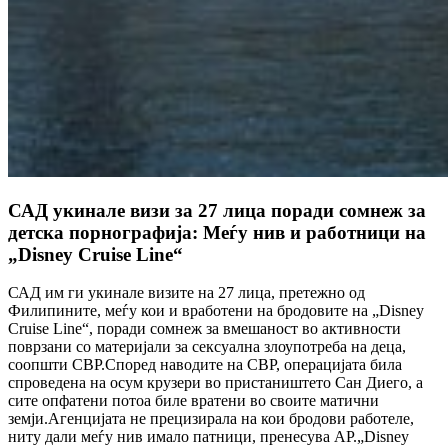
САД укинале визи за 27 лица поради сомнеж за
детска порнографија: Меѓу нив и работници на
„Disney Cruise Line“
САД им ги укинале визите на 27 лица, претежно од
Филипините, меѓу кои и вработени на бродовите на „Disney
Cruise Line“, поради сомнеж за вмешаност во активности
поврзани со материјали за сексуална злоупотреба на деца,
соопшти CBP.Според наводите на CBP, операцијата била
спроведена на осум крузери во пристаништето Сан Диего, а
сите опфатени потоа биле вратени во своите матични
земји.Агенцијата не прецизирала на кои бродови работеле,
ниту дали меѓу нив имало патници, пренесува AP.„Disney