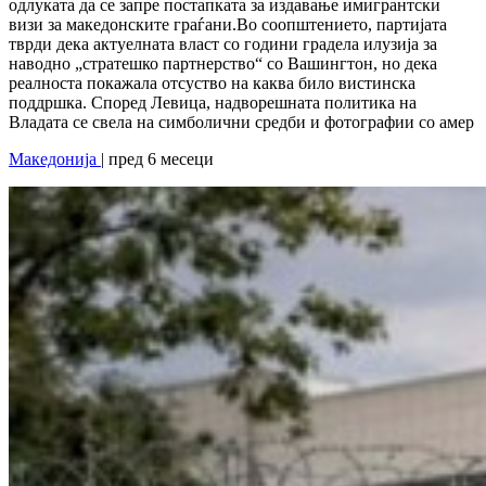
одлуката да се запре постапката за издавање имигрантски
визи за македонските граѓани.Во соопштението, партијата
тврди дека актуелната власт со години градела илузија за
наводно „стратешко партнерство“ со Вашингтон, но дека
реалноста покажала отсуство на каква било вистинска
поддршка. Според Левица, надворешната политика на
Владата се свела на симболични средби и фотографии со амер
Македонија
| пред 6 месеци