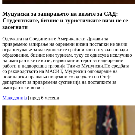
Муцунски за запирањето на визите за САД:
Студентските, бизнис и туристичките визи не се
засегнати
Одлуката на Соединетите Американски Држави за
привремено запирање на одредени визни постапки не значи
ограничување за македонските граѓани кои патуваат поради
образование, бизнис или туризам, туку се однесува исклучиво
на имигрантските визи, изјави министерот за надворешни
работи и надворешна трговија Тимчо Муцунски.По средбата
со раководството на МАСИТ, Муцунски одговараше на
новинарски прашања поврзани со одлуката на Стејт
департмент за привремена суспензија на постапките за
имигрантски визи з
Македонија
| пред 6 месеци