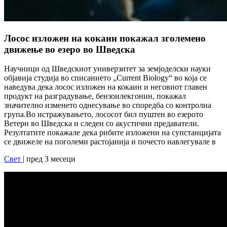
Лосос изложен на кокаин покажал зголемено
движење во езеро во Шведска
Научници од Шведскиот универзитет за земјоделски науки
објавија студија во списанието „Current Biology“ во која се
наведува дека лосос изложен на кокаин и неговиот главен
продукт на разградување, бензоилекгонин, покажал
значително изменето однесување во споредба со контролна
група.Во истражувањето, лососот бил пуштен во езерото
Ветерн во Шведска и следен со акустични предаватели.
Резултатите покажале дека рибите изложени на супстанцијата
се движеле на поголеми растојанија и почесто навлегувале в
Свет
| пред 3 месеци