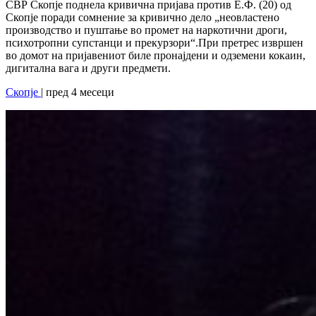
СВР Скопје поднела кривична пријава против Е.Ф. (20) од
Скопје поради сомнение за кривично дело „неовластено
производство и пуштање во промет на наркотични дроги,
психотропни супстанци и прекурзори“.При претрес извршен
во домот на пријавениот биле пронајдени и одземени кокаин,
дигитална вага и други предмети.
Скопје
| пред 4 месеци