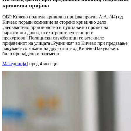
кривична пријава
ОВР Кичево поднела кривична пријава против А.А. (44) од
Кичево поради сомнение за сторено кривично дело
„неовластено производство и пуштање во промет на
наркотични дроги, психотропни супстанци и
прекурзори“.Полициски службеници го затекнале
пријавениот на улицата „Рудничка“ во Кичево при предавање
пакување со кокаин на друго лице од Кичево.Пакувањето
било пронајдено и одземено.
Македонија
| пред 4 месеци