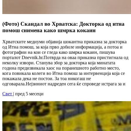
(Фото) Скандал во Хрватска: Докторка од итна
помош снимена како шмрка кокаин
Хрватските медиуми објавија шокантна приказна за докторка
од Итна помош, за која прво добиле информација, а потоа и
фотографии на кои се гледа како шмрка кокаин, пишува
порталот Dnevnik.hr.Потврда на оваа приказна пристигнала од
неколку извори. Станува збор за докторка која минатата
година предизвикала хаос на поранешното работно место,
кога повикала колеги во Итна помош за интервенција која се
покажала дека не постои. За тоа никогаш не
одговарала.Нејзиниот надреден сега ќе спроведе истрага за и
Свет
| пред 5 месеци