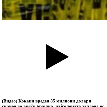
(Видео) Кокаин вреден 85 милиони долари
скриен во вреќи брашно, најголемата заплена во