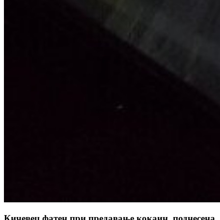
Кичевец фатен при предавање кокаин, поднесена