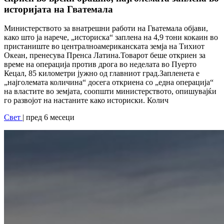
историјата на Гватемала
Министерството за внатрешни работи на Гватемала објави,
како што ја нарече, „историска“ заплена на 4,9 тони кокаин во
пристаниште во централноамериканската земја на Тихиот
Океан, пренесува Пренса Латина.Товарот беше откриен за
време на операција против дрога во неделата во Пуерто
Кецал, 85 километри јужно од главниот град.Запленета е
„најголемата количина“ досега откриена со „една операција“
на властите во земјата, соопшти министерството, опишувајќи
го развојот на настаните како историски. Колич
Свет
| пред 6 месеци