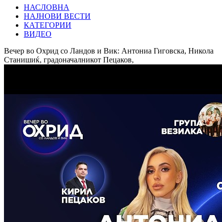
НАСЛОВНА
НАЈНОВИ ВЕСТИ
КАТЕГОРИИ
ВИДЕО
Вечер во Охрид со Ландов и Вик: Антониа Гиговска, Никола
Станишиќ, градоначалникот Пецаков,