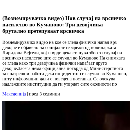
(Вознемирувачко видео) Нов случај на врсничко
насилство во Куманово: Три девојчиња
брутално претепуваат врсничка
Вознемирувачко видео на кое се гледа физички напад врз
девојче е објавено на социјалните мрежи од новинарката
Лиридона Вејсели, која тврди дека станува збор за случај на
врсничко насилство што се случил во Куманово.На снимката
се гледа како три девојчиња физички напаѓаат друго
девојче.Засега нема официјална потврда од Министерството
за внатрешни работи дека инцидентот се случил во Куманово,
ниту информации дали е поведена постапка. Се очекува
надлежните институции да ги утврдат сите околности по
Македонија
| пред 3 седмици