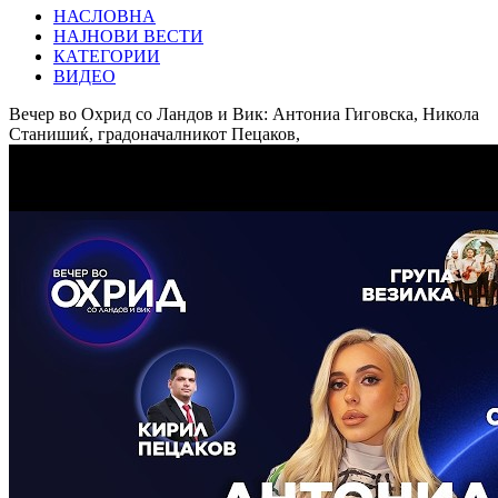
НАСЛОВНА
НАЈНОВИ ВЕСТИ
КАТЕГОРИИ
ВИДЕО
Вечер во Охрид со Ландов и Вик: Антониа Гиговска, Никола
Станишиќ, градоначалникот Пецаков,