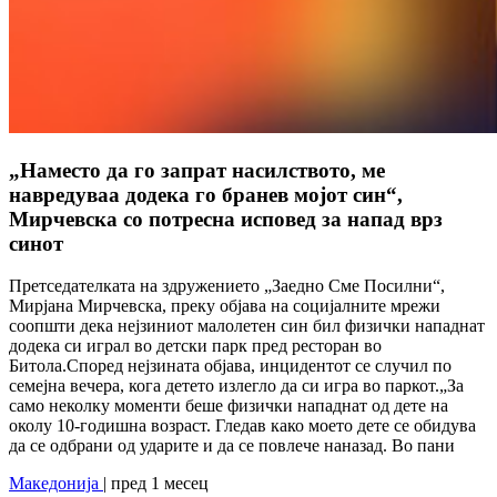
„Наместо да го запрат насилството, ме
навредуваа додека го бранев мојот син“,
Мирчевска со потресна исповед за напад врз
синот
Претседателката на здружението „Заедно Сме Посилни“,
Мирјана Мирчевска, преку објава на социјалните мрежи
соопшти дека нејзиниот малолетен син бил физички нападнат
додека си играл во детски парк пред ресторан во
Битола.Според нејзината објава, инцидентот се случил по
семејна вечера, кога детето излегло да си игра во паркот.„За
само неколку моменти беше физички нападнат од дете на
околу 10-годишна возраст. Гледав како моето дете се обидува
да се одбрани од ударите и да се повлече наназад. Во пани
Македонија
| пред 1 месец