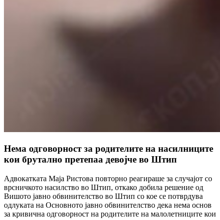
Нема одговорност за родителите на насилниците
кои брутално претепаа девојче во Штип
Адвокатката Маја Ристова повторно реагираше за случајот со
врсничкото насилство во Штип, откако добила решение од
Вишото јавно обвинителство во Штип со кое се потврдува
одлуката на Основното јавно обвинителство дека нема основ
за кривична одговорност на родителите на малолетниците кои