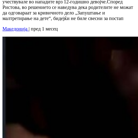
учествувале во нападите врз 12-годишно девојче.Според
Ристова, во решението се наведува дека родителите не можат
да одговараат за кривичното дело „Запуштање и
малтретирање на дете“, бидејќи не биле свесни за постап
Македонија
| пред 1 месец