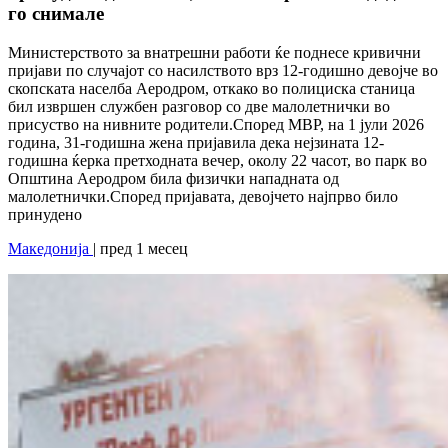
го снимале
Министерството за внатрешни работи ќе поднесе кривични
пријави по случајот со насилството врз 12-годишно девојче во
скопската населба Аеродром, откако во полициска станица
бил извршен службен разговор со две малолетнички во
присуство на нивните родители.Според МВР, на 1 јули 2026
година, 31-годишна жена пријавила дека нејзината 12-
годишна ќерка претходната вечер, околу 22 часот, во парк во
Општина Аеродром била физички нападната од
малолетнички.Според пријавата, девојчето најпрво било
принудено
Македонија
| пред 1 месец