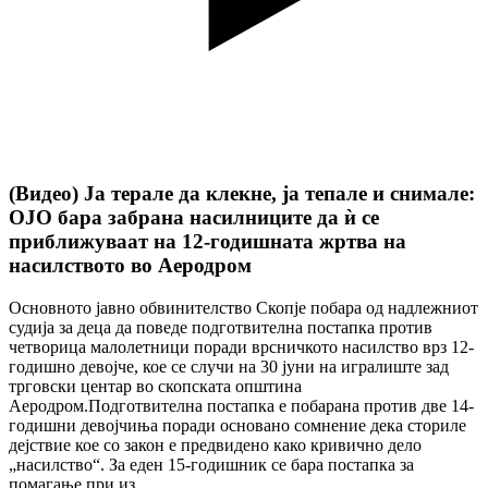
(Видео) Ја терале да клекне, ја тепале и снимале:
ОЈО бара забрана насилниците да ѝ се
приближуваат на 12-годишната жртва на
насилството во Аеродром
Основното јавно обвинителство Скопје побара од надлежниот
судија за деца да поведе подготвителна постапка против
четворица малолетници поради врсничкото насилство врз 12-
годишно девојче, кое се случи на 30 јуни на игралиште зад
трговски центар во скопската општина
Аеродром.Подготвителна постапка е побарана против две 14-
годишни девојчиња поради основано сомнение дека сториле
дејствие кое со закон е предвидено како кривично дело
„насилство“. За еден 15-годишник се бара постапка за
помагање при из