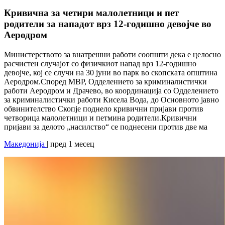
Кривична за четири малолетници и пет
родители за нападот врз 12-годишно девојче во
Аеродром
Министерството за внатрешни работи соопшти дека е целосно
расчистен случајот со физичкиот напад врз 12-годишно
девојче, кој се случи на 30 јуни во парк во скопската општина
Аеродром.Според МВР, Одделението за криминалистички
работи Аеродром и Драчево, во координација со Одделението
за криминалистички работи Кисела Вода, до Основното јавно
обвинителство Скопје поднело кривични пријави против
четворица малолетници и петмина родители.Кривични
пријави за делото „насилство“ се поднесени против две ма
Македонија
| пред 1 месец