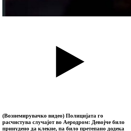
(Вознемирувачко видео) Полицијата го
расчистува случајот во Аеродром: Девојче било
принудено да клекне, па било претепано додека