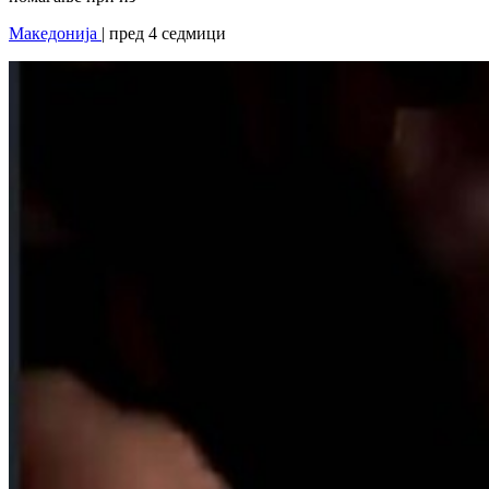
Македонија
| пред 4 седмици