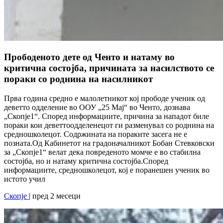
Прободеното дете од Ченто и натаму во
критична состојба, причината за насилството се
пораки со роднина на насилникот
Прва година средно е малолетникот кој прободе ученик од
деветто одделение во ООУ „25 Мај“ во Ченто, дознава
„Скопје1“. Според информациите, причина за нападот биле
пораки кои деветтоодделенецот ги разменувал со роднина на
средношколецот. Содржината на пораките засега не е
позната.Од Кабинетот на градоначалникот Бобан Стевковски
за „Скопје1“ велат дека повреденото момче е во стабилна
состојба, но и натаму критична состојба.Според
информациите, средношколецот, кој е поранешен ученик во
истото учил
Скопје
| пред 2 месеци